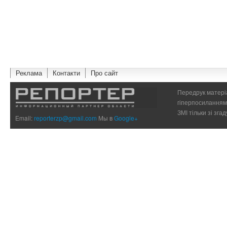
Реклама
Контакти
Про сайт
Передрук матеріа
гіперпосиланням 
ЗМІ тільки зі зг
Email:
reporterzp@gmail.com
Мы в
Google+