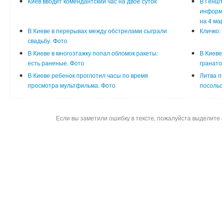
Киев вводит комендантский час на двое суток
В Генш
информа
на 4 ма
В Киеве в перерывах между обстрелами сыграли
Кличко:
свадьбу. Фото
В Киеве в многоэтажку попал обломок ракеты:
В Киеве
есть раненые. Фото
гранато
В Киеве ребенок проглотил часы по время
Литва п
просмотра мультфильма. Фото
посольс
Если вы заметили ошибку в тексте, пожалуйста выделите 