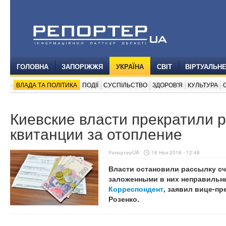
ГОЛОВНА
ЗАПОРІЖЖЯ
УКРАЇНА
СВІТ
ВІРТУАЛЬН
ВЛАДА ТА ПОЛІТИКА
ПОДІЇ
СУСПІЛЬСТВО
ЗДОРОВ'Я
КУЛЬТУРА
Киевские власти прекратили 
квитанции за отопление
РепортерUA
16 Ноя 2016 - 12:48
Власти остановили рассылку сче
заложенными в них неправильны
Корреспондент
, заявил вице-п
Розенко.