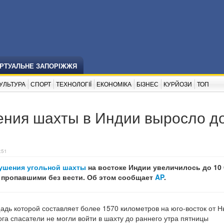
ІРТУАЛЬНЕ ЗАПОРІЖЖЯ
УЛЬТУРА
СПОРТ
ТЕХНОЛОГІЇ
ЕКОНОМІКА
БІЗНЕС
КУРЙОЗИ
ТОП
ения шахты в Индии выросло д
:51
ушения угольной шахты
на востоке Индии увеличилось до 10 
я пропавшими без вести. Об этом сообщает
AP
.
дь которой составляет более 1570 километров на юго-восток от Н
га спасатели не могли войти в шахту до раннего утра пятницы