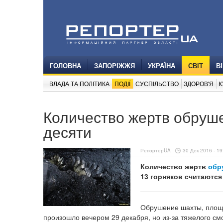
ГОЛОВНА
ЗАПОРІЖЖЯ
УКРАЇНА
СВІТ
В
ВЛАДА ТА ПОЛІТИКА
ПОДІЇ
СУСПІЛЬСТВО
ЗДОРОВ'Я
К
Количество жертв обруш
десяти
РепортерUA
30 Дек 2016 - 19
Количество жертв
обр
13 горняков считаютс
Обрушение шахты, площа
произошло вечером 29 декабря, но из-за тяжелого смо