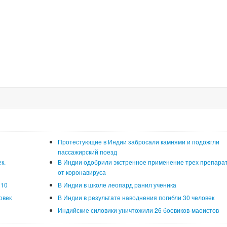
Протестующие в Индии забросали камнями и подожгли
пассажирский поезд
к.
В Индии одобрили экстренное применение трех препара
от коронавируса
 10
В Индии в школе леопард ранил ученика
овек
В Индии в результате наводнения погибли 30 человек
Индийские силовики уничтожили 26 боевиков-маоистов