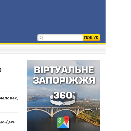
о
человек,
ью-Дели,