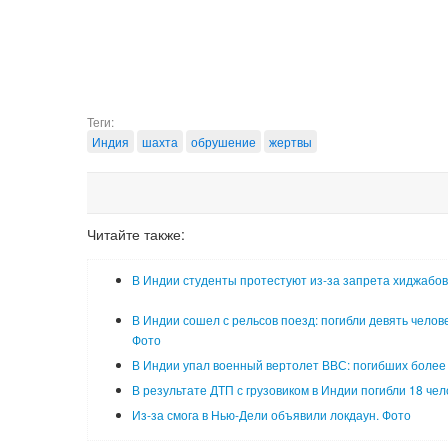
Теги:
Индия
шахта
обрушение
жертвы
Читайте также:
В Индии студенты протестуют из-за запрета хиджабов
В Индии сошел с рельсов поезд: погибли девять челове
Фото
В Индии упал военный вертолет ВВС: погибших более
В результате ДТП с грузовиком в Индии погибли 18 чел
Из-за смога в Нью-Дели объявили локдаун. Фото