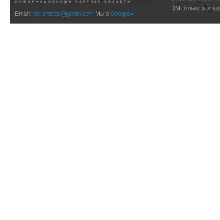
ЗМІ тільки зі зг
Email:
reporterzp@gmail.com
Мы в
Google+