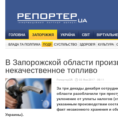
ГОЛОВНА
ЗАПОРІЖЖЯ
УКРАЇНА
СВІТ
ВІРТУАЛЬН
ВЛАДА ТА ПОЛІТИКА
ПОДІЇ
СУСПІЛЬСТВО
ЗДОРОВ'Я
КУЛЬТУРА
В Запорожской области прои
некачественное топливо
РепортерUA
03 Янв 2017 - 09:11
За три декады декабря сотруд
области разоблачили три престу
уклонение от уплаты налогов (с
указанным производствам состав
факт незаконного хранения и сб
Украины).