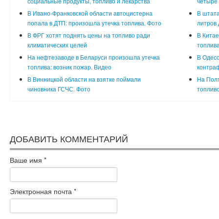
социальные продукты, топливо и лекарства
четыре
В Ивано-Франковской области автоцистерна
В штата
попала в ДТП: произошла утечка топлива. Фото
литров 
В ФРГ хотят поднять цены на топливо ради
В Китае
климатических целей
топлив
На нефтезаводе в Беларуси произошла утечка
В Одесс
топлива: возник пожар. Видео
контраф
В Винницкой области на взятке поймали
На Пол
чиновника ГСЧС. Фото
топливо
ДОБАВИТЬ КОММЕНТАРИЙ
Ваше имя
*
Электронная почта
*