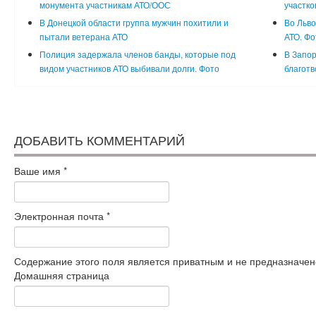
монумента участникам АТО/ООС
участко
В Донецкой области группа мужчин похитили и
Во Льво
пытали ветерана АТО
АТО. Фо
Полиция задержала членов банды, которые под
В Запор
видом участников АТО выбивали долги. Фото
благот
ДОБАВИТЬ КОММЕНТАРИЙ
Ваше имя
*
Электронная почта
*
Содержание этого поля является приватным и не предназначено
Домашняя страница