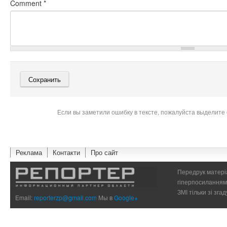
Comment
*
Если вы заметили ошибку в тексте, пожалуйста выделите 
Реклама
Контакти
Про сайт
Передрук матеріа
гіперпосиланням 
ЗМІ тільки зі зг
Email:
reporterzp@gmail.com
Мы в
Google+