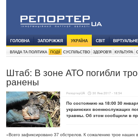
ГОЛОВНА
ЗАПОРІЖЖЯ
УКРАЇНА
СВІТ
ВІРТУАЛЬН
ВЛАДА ТА ПОЛІТИКА
ПОДІЇ
СУСПІЛЬСТВО
ЗДОРОВ'Я
КУЛЬТУРА
Штаб: В зоне АТО погибли тро
ранены
РепортерUA
30 Янв 2017 - 18:54
По состоянию на 18:00 30 январ
украинских военнослужащих пог
травмы. Об этом сообщили в пр
«Всего зафиксировано 37 обстрелов. К сожалению трое наших 