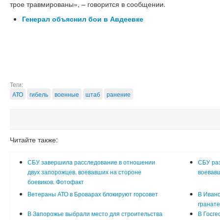
трое травмированы», – говорится в сообщении.
Генерал объяснил бои в Авдеевке
Теги:
АТО
гибель
военные
штаб
ранение
Читайте также:
СБУ завершила расследование в отношении
СБУ раз
двух запорожцев, воевавших на стороне
воевавш
боевиков. Фотофакт
Ветераны АТО в Броварах блокируют горсовет
В Ивано
гранате
В Запорожье выбрали место для строительства
В Госге