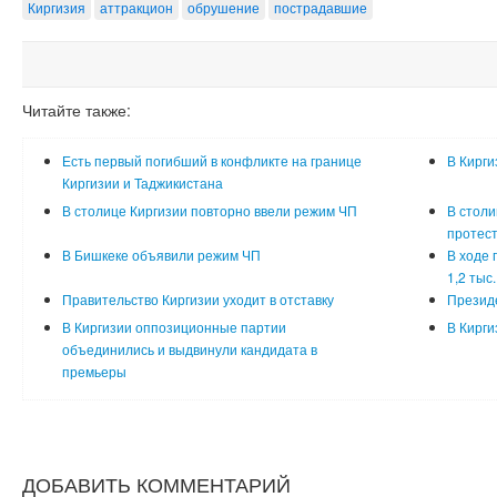
Киргизия
аттракцион
обрушение
пострадавшие
Читайте также:
Есть первый погибший в конфликте на границе
В Кирги
Киргизии и Таджикистана
В столице Киргизии повторно ввели режим ЧП
В столи
протес
В Бишкеке объявили режим ЧП
В ходе 
1,2 тыс
Правительство Киргизии уходит в отставку
Президе
В Киргизии оппозиционные партии
В Кирги
объединились и выдвинули кандидата в
премьеры
ДОБАВИТЬ КОММЕНТАРИЙ