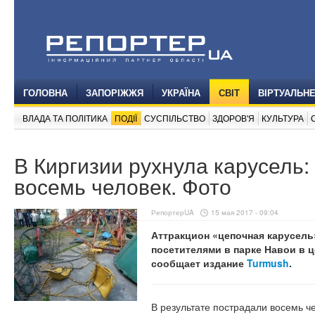
ГОЛОВНА
ЗАПОРІЖЖЯ
УКРАЇНА
СВІТ
ВІРТУАЛЬН
ВЛАДА ТА ПОЛІТИКА
ПОДІЇ
СУСПІЛЬСТВО
ЗДОРОВ'Я
КУЛЬТУРА
В Киргизии рухнула карусель:
восемь человек. Фото
РепортерUA
15 мая 2017 - 09:04
Аттракцион «цепочная карусель
посетителями в парке Навои в ц
сообщает издание
Turmush
.
В результате пострадали восемь ч