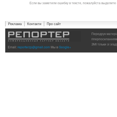
Если вы заметили ошибку в тексте, пожалуйста выделите 
Реклама
Контакти
Про сайт
Передрук матеріа
гіперпосиланням 
ЗМІ тільки зі зг
Email:
reporterzp@gmail.com
Мы в
Google+