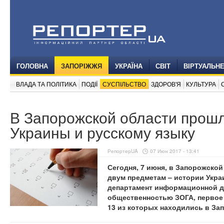
ГОЛОВНА
ЗАПОРІЖЖЯ
УКРАЇНА
СВІТ
ВІРТУАЛЬН
ВЛАДА ТА ПОЛІТИКА
ПОДІЇ
СУСПІЛЬСТВО
ЗДОРОВ'Я
КУЛЬТУРА
В Запорожской области прош
Украины и русскому языку
РепортерUA
07 Июн 2017 - 13:41
Сегодня, 7 июня, в Запорожско
двум предметам – истории Укра
департамент информационной де
общественностью ЗОГА, первое 
13 из которых находились в За