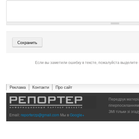
Если вы заметили ошибку в тексте, пожалуйста выделите 
Реклама
Контакти
Про сайт
Передрук матеріа
гіперпосиланням 
ЗМІ тільки зі зг
Email:
reporterzp@gmail.com
Мы в
Google+