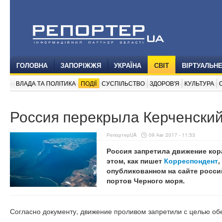
ГОЛОВНА
ЗАПОРІЖЖЯ
УКРАЇНА
СВІТ
ВІРТУАЛЬН
ВЛАДА ТА ПОЛІТИКА
ПОДІЇ
СУСПІЛЬСТВО
ЗДОРОВ'Я
КУЛЬТУРА
Россия перекрыла Керченски
РепортерUA
09 Авг 2017 - 11:53
Россия запретила движение кор
этом, как пишет
Корреспондент
,
опубликованном на сайте росс
портов Черного моря.
Согласно документу, движение проливом запретили с целью об