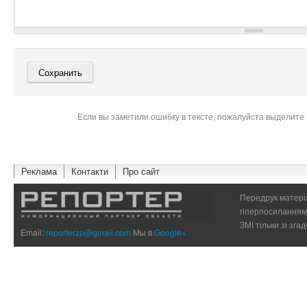
Если вы заметили ошибку в тексте, пожалуйста выделите 
Реклама
Контакти
Про сайт
Передрук матеріа
гіперпосиланням 
ЗМІ тільки зі зг
Email:
reporterzp@gmail.com
Мы в
Google+