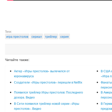
Теги:
игра престолов
сериал
трейлер
серия
Читайте также:
Актер «Игры престолов» вылечился от
В США в
коронавируса
«Игра п
Создатели «Игры престолов» перешли в Netflix
Фанаты
пересня
Появился трейлер Игры престолов: Последнего
В Амери
дозора. Видео
персон
В Сети появился трейлер новой серии «Игры
В Герма
престолов». Видео
предск