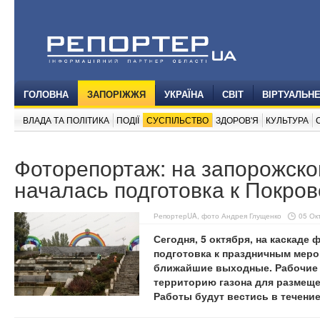
ГОЛОВНА
ЗАПОРІЖЖЯ
УКРАЇНА
СВІТ
ВІРТУАЛЬН
ВЛАДА ТА ПОЛІТИКА
ПОДІЇ
СУСПІЛЬСТВО
ЗДОРОВ'Я
КУЛЬТУРА
Фоторепортаж: на запорожско
началась подготовка к Покро
РепортерUA, фото Андрея Глущенко
05 Окт
Сегодня, 5 октября, на каскаде
подготовка к праздничным меро
ближайшие выходные. Рабочие 
территорию газона для размеще
Работы будут вестись в течение