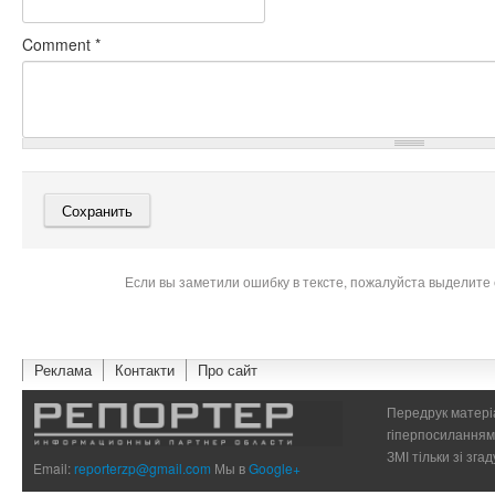
Comment
*
Если вы заметили ошибку в тексте, пожалуйста выделите 
Реклама
Контакти
Про сайт
Передрук матеріа
гіперпосиланням 
ЗМІ тільки зі зг
Email:
reporterzp@gmail.com
Мы в
Google+