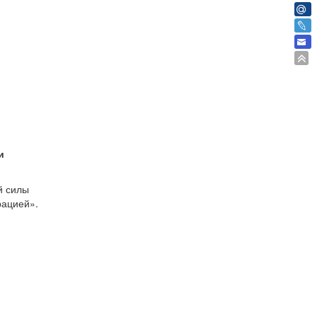
и
й силы
рацией».