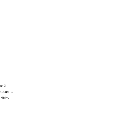
ной
краины,
ины».