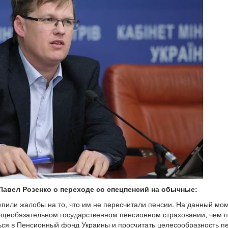
авел Розенко о переходе со спецпенсий на обычные:
упили жалобы на то, что им не пересчитали пенсии. На данный мо
общеобязательном государственном пенсионном страховании, чем 
ься в Пенсионный фонд Украины и просчитать целесообразность п