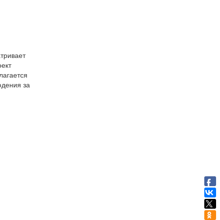
тривает
оект
лагается
юдения за