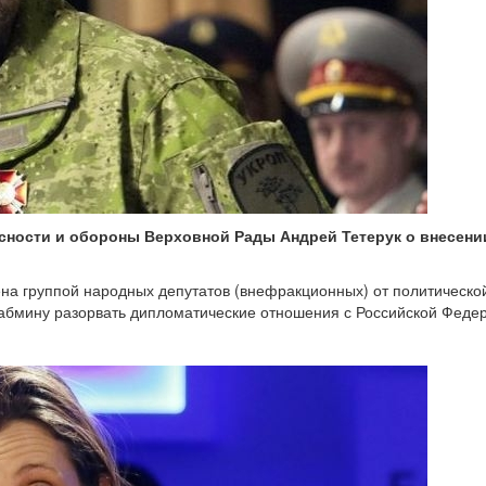
сности и обороны Верховной Рады Андрей Тетерук о внесени
ена группой народных депутатов (внефракционных) от политическо
Кабмину разорвать дипломатические отношения с Российской Феде