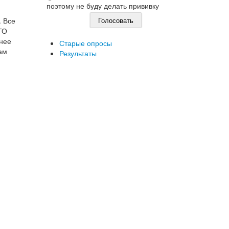
поэтому не буду делать прививку
. Все
ТО
анее
Старые опросы
ам
Результаты