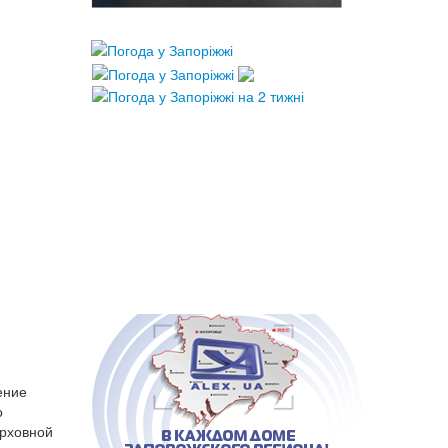
ение
о
ерховной