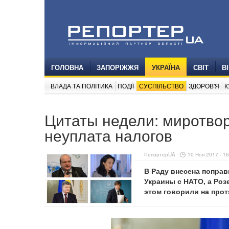
ГОЛОВНА
ЗАПОРІЖЖЯ
УКРАЇНА
СВІТ
В
ВЛАДА ТА ПОЛІТИКА
ПОДІЇ
СУСПІЛЬСТВО
ЗДОРОВ'Я
К
Цитаты недели: миротво
неуплата налогов
РепортерUA
10 Ноя 2017 - 16
В Раду внесена поправ
Украины с НАТО, а Роз
этом говорили на про