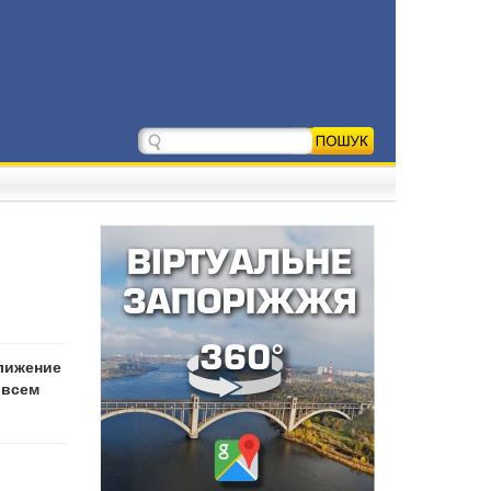
ближение
 всем