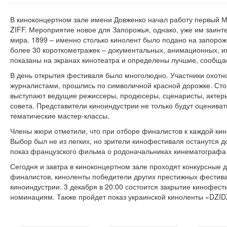
В киноконцертном зале имени Довженко начал работу первый
ZIFF. Мероприятие новое для Запорожья, однако, уже им заинте
мира. 1899 – именно столько кинолент было подано на запоро
более 30 короткометражек – документальных, анимационных, иг
показаны на экранах кинотеатра и определены лучшие, сообщае
В день открытия фестиваля было многолюдно. Участники охот
журналистами, прошлись по символичной красной дорожке. Сто
выступают ведущие режиссеры, продюсеры, сценаристы, актеры,
совета. Представители киноиндустрии не только будут оцениват
тематические мастер-классы.
Члены жюри отметили, что при отборе финалистов к каждой ки
Выбор был не из легких, но зрители кинофестиваля останутся д
показ французского фильма о родоначальниках кинематографа
Сегодня и завтра в киноконцертном зале проходят конкурсные 
финалистов, киноленты победители других престижных фестив
киноиндустрии. 3 декабря в 20:00 состоится закрытие кинофес
номинациям. Также пройдет показ украинской киноленты «DZID