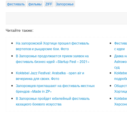
фестиваль
фильмы
ZIFF
Запорожье
Читайте также:
На запорожской Хортице прошел фестиваль
Фестива
вертепов и рыцарские бои. Фото
с идеи
В Запорожье продолжается прием заявок на
Давка н
фестиваль бизнес-идей «Startup Fest – 2021»
Astrowo
суд
Koktebel Jazz Festival: Arabatka - оpen air и
Koktebe
вечеринка для своих. Фото
подробн
Запорожцев приглашают на фестиваль местных
Общест
брендов «Made in ZP»
Хортице
В Запорожье пройдет юбилейный фестиваль
Koktebe
казацкого боевого искусства
Херсонс