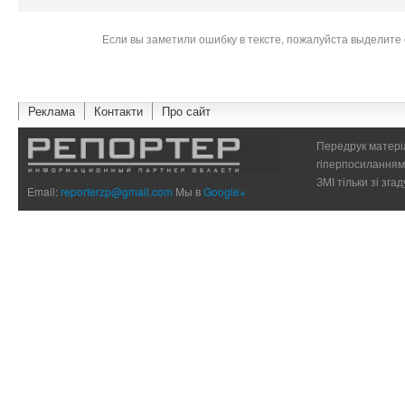
Если вы заметили ошибку в тексте, пожалуйста выделите 
Реклама
Контакти
Про сайт
Передрук матеріа
гіперпосиланням 
ЗМІ тільки зі зг
Email:
reporterzp@gmail.com
Мы в
Google+