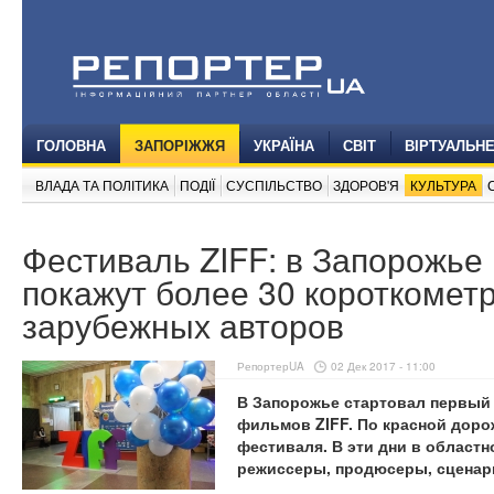
ГОЛОВНА
ЗАПОРІЖЖЯ
УКРАЇНА
СВІТ
ВІРТУАЛЬН
ВЛАДА ТА ПОЛІТИКА
ПОДІЇ
СУСПІЛЬСТВО
ЗДОРОВ'Я
КУЛЬТУРА
Фестиваль ZIFF: в Запорожье
покажут более 30 короткометр
зарубежных авторов
РепортерUA
02 Дек 2017 - 11:00
В Запорожье стартовал первы
фильмов ZIFF. По красной доро
фестиваля. В эти дни в област
режиссеры, продюсеры, сценари