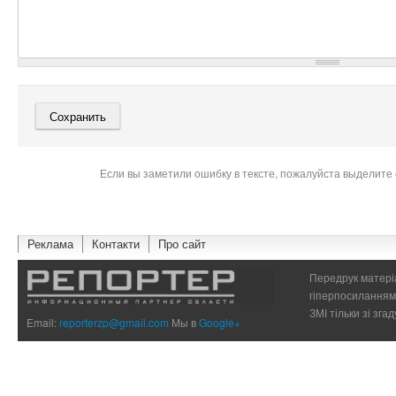
Если вы заметили ошибку в тексте, пожалуйста выделите 
Реклама
Контакти
Про сайт
Передрук матеріа
гіперпосиланням 
ЗМІ тільки зі зг
Email:
reporterzp@gmail.com
Мы в
Google+