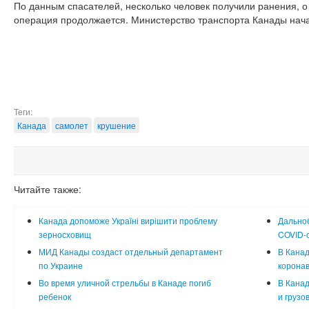
По данным спасателей, несколько человек получили ранения, о
операция продолжается. Министерство транспорта Канады нач
Теги:
Канада
самолет
крушение
Читайте также:
Канада допоможе Україні вирішити проблему
Дальноб
зерносховищ
COVID-о
МИД Канады создаст отдельный департамент
В Канад
по Украине
корона
Во время уличной стрельбы в Канаде погиб
В Канад
ребенок
и грузо