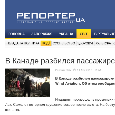
ГОЛОВНА
ЗАПОРІЖЖЯ
УКРАЇНА
СВІТ
ВІРТУАЛЬН
ВЛАДА ТА ПОЛІТИКА
ПОДІЇ
СУСПІЛЬСТВО
ЗДОРОВ'Я
КУЛЬТУРА
В Канаде разбился пассажирс
РепортерUA
14 Дек 2017 - 11:51
В Канаде разбился пассажирски
Wind Aviation. Об этом сообщае
Инцидент произошел в провинции 
Лак. Самолет потерпел крушение вскоре после взлета. На борт
экипажа.