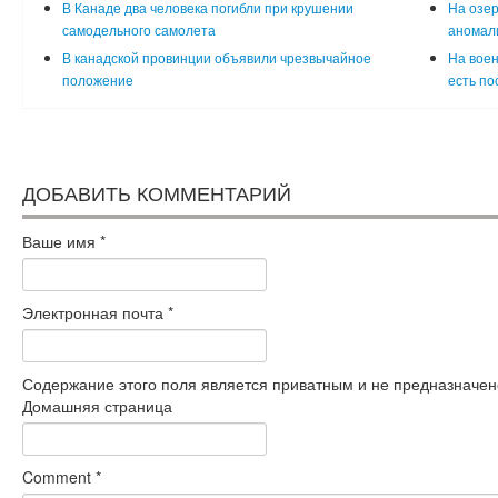
В Канаде два человека погибли при крушении
На озер
самодельного самолета
аномали
В канадской провинции объявили чрезвычайное
На воен
положение
есть п
ДОБАВИТЬ КОММЕНТАРИЙ
Ваше имя
*
Электронная почта
*
Содержание этого поля является приватным и не предназначено
Домашняя страница
Comment
*