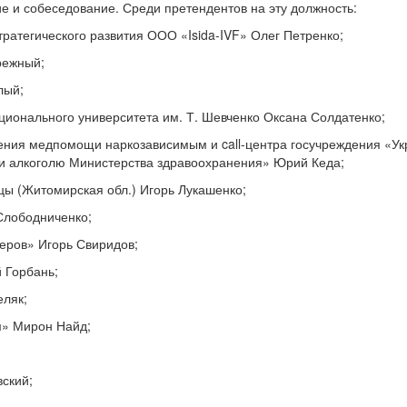
е и собеседование. Среди претендентов на эту должность:
тратегического развития ООО «Isida-IVF» Олег Петренко;
режный;
лый;
ационального университета им. Т. Шевченко Оксана Солдатенко;
ения медпомощи наркозависимым и call-центра госучреждения «Ук
 и алкоголю Министерства здравоохранения» Юрий Кеда;
цы (Житомирская обл.) Игорь Лукашенко;
Слободниченко;
еров» Игорь Свиридов;
 Горбань;
еляк;
м» Мирон Найд;
ский;