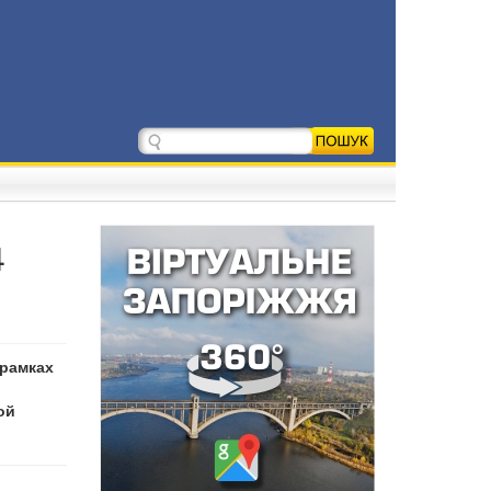
4
 рамках
ой