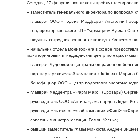
Сегодня, 27 февраля, кандидаты пройдут тестировани
– заместитель генерального директора по вопросам с
– главврач ООО «Поділля Медфарм» Анатолий Побе
– гендиректор киевского КП «Фармация» Руслан Свит
– научный сотрудник военного института Киевского н
– начальник отдела мониторинга в сфере предоставл
мониторинговый и медицинский центр по наркотикам
– главврач Чудновской центральной районной больни
– партнер юридической компании «Jurimex» Марина 
– бенефициар ООО «Центр подготовки энергоменедж
– главврач медцентра «Фарм Макс» (Бровары) Сергей
– руководитель ООО «Антина», экс-нардеп Лидия Кот
– руководитель финансовой компании «ФинХэлпФар
– советник министра юстиции Роман Усенко;
– бывший заместитель главы Минюста Андрей Вишнев