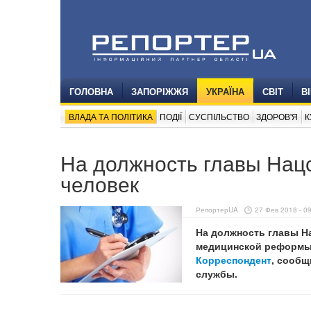
ГОЛОВНА
ЗАПОРІЖЖЯ
УКРАЇНА
СВІТ
В
ВЛАДА ТА ПОЛІТИКА
ПОДІЇ
СУСПІЛЬСТВО
ЗДОРОВ'Я
К
На должность главы Нац
человек
РепортерUA
27 Фев 2018 - 0
На должность главы Н
медицинской реформы, 
Корреспондент
, сообщ
службы.