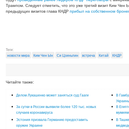
Трампом. Следует отметить, что это уже третий визит Ким Чен 
предыдущих визитов глава КНДР
прибыл на собственном броне
Теги:
новости мира
Ким Чен Ын
Си Цзиньпин
встреча
Китай
КНДР
Читайте также:
Делом Лукашенко может заняться суд Гааги
В Гамбу
Украин
За сутки в России выявили более 120 тыс. новых
В Египт
случаев коронавируса
мумиям
Эстония призвала Германию предоставить
В Ташке
оружие Украине
медвед