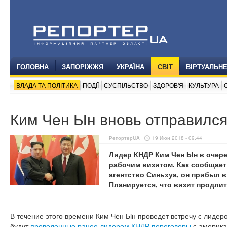
ГОЛОВНА
ЗАПОРІЖЖЯ
УКРАЇНА
СВІТ
ВІРТУАЛЬН
ВЛАДА ТА ПОЛІТИКА
ПОДІЇ
СУСПІЛЬСТВО
ЗДОРОВ'Я
КУЛЬТУРА
Ким Чен Ын вновь отправился
РепортерUA
19 Июн 2018 - 09:44
Лидер КНДР Ким Чен Ын в очере
рабочим визитом. Как сообщае
агентство Синьхуа, он прибыл в
Планируется, что визит продлит
В течение этого времени Ким Чен Ын проведет встречу с лидер
будут
проведенные ранее лидером КНДР переговоры
с америка