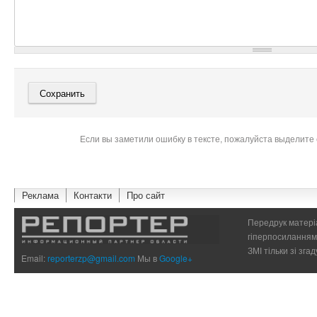
Если вы заметили ошибку в тексте, пожалуйста выделите 
Реклама
Контакти
Про сайт
Передрук матеріа
гіперпосиланням 
ЗМІ тільки зі зг
Email:
reporterzp@gmail.com
Мы в
Google+