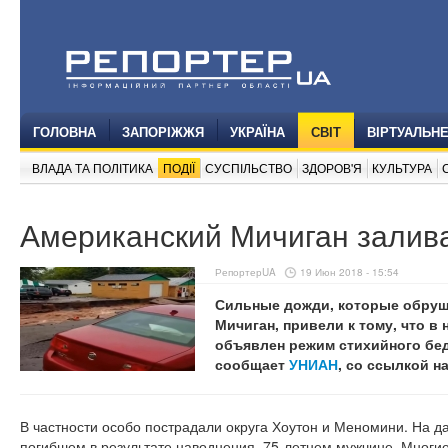
ГОЛОВНА
ЗАПОРІЖЖЯ
УКРАЇНА
СВІТ
ВІРТУАЛЬН
ВЛАДА ТА ПОЛІТИКА
ПОДІЇ
СУСПІЛЬСТВО
ЗДОРОВ'Я
КУЛЬТУРА
Американский Мичиган залива
РепортерUA
19 Июн 2018 - 15:54
Сильные дожди, которые обруш
Мичиган, привели к тому, что в
объявлен режим стихийного бед
сообщает
УНИАН
, со ссылкой н
В частности особо пострадали округа Хоутон и Меномини. На 
погибшем в результате наводнения, 75-летнем мужчине. Многие