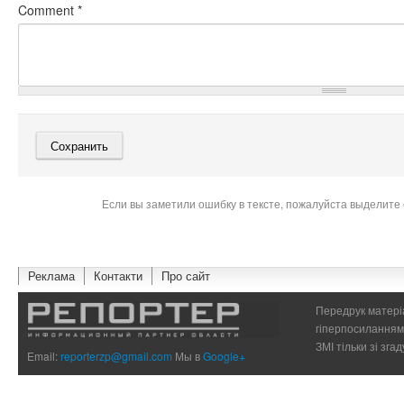
Comment
*
Если вы заметили ошибку в тексте, пожалуйста выделите 
Реклама
Контакти
Про сайт
Передрук матеріа
гіперпосиланням 
ЗМІ тільки зі зг
Email:
reporterzp@gmail.com
Мы в
Google+