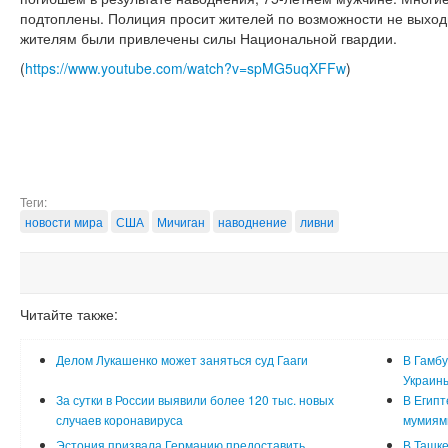
подтоплены. Полиция просит жителей по возможности не выхо
жителям были привлечены силы Национальной гвардии.
(
https://www.youtube.com/watch?v=spMG5uqXFFw
)
Теги:
новости мира
США
Мичиган
наводнение
ливни
Читайте также:
Делом Лукашенко может заняться суд Гааги
В Гамбу
Украин
За сутки в России выявили более 120 тыс. новых
В Египт
случаев коронавируса
мумиям
Эстония призвала Германию предоставить
В Ташке