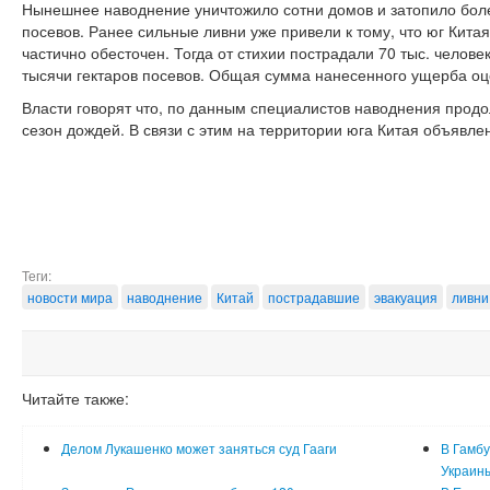
Нынешнее наводнение уничтожило сотни домов и затопило боле
посевов. Ранее сильные ливни уже привели к тому, что юг Кита
частично обесточен. Тогда от стихии пострадали 70 тыс. челов
тысячи гектаров посевов. Общая сумма нанесенного ущерба оц
Власти говорят что, по данным специалистов наводнения продол
сезон дождей. В связи с этим на территории юга Китая объявле
Теги:
новости мира
наводнение
Китай
пострадавшие
эвакуация
ливни
Читайте также:
Делом Лукашенко может заняться суд Гааги
В Гамбу
Украин