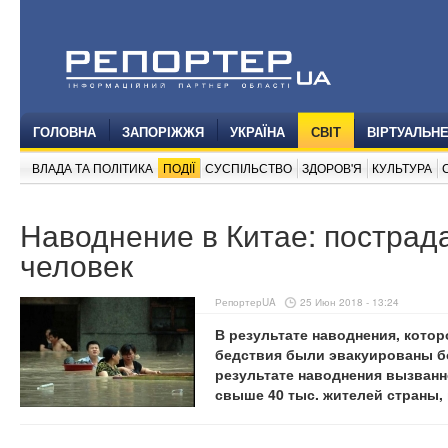
ГОЛОВНА
ЗАПОРІЖЖЯ
УКРАЇНА
СВІТ
ВІРТУАЛЬН
ВЛАДА ТА ПОЛІТИКА
ПОДІЇ
СУСПІЛЬСТВО
ЗДОРОВ'Я
КУЛЬТУРА
Наводнение в Китае: пострад
человек
РепортерUA
25 Июн 2018 - 13:24
В результате наводнения, котор
бедствия были эвакуированы бо
результате наводнения вызван
свыше 40 тыс. жителей страны,