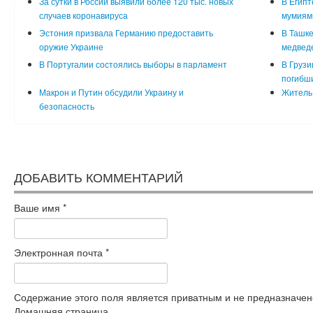
За сутки в России выявили более 120 тыс. новых
В Египт
случаев коронавируса
мумиям
Эстония призвала Германию предоставить
В Ташке
оружие Украине
медвед
В Португалии состоялись выборы в парламент
В Грузи
погибш
Макрон и Путин обсудили Украину и
Житель 
безопасность
ДОБАВИТЬ КОММЕНТАРИЙ
Ваше имя
*
Электронная почта
*
Содержание этого поля является приватным и не предназначено
Домашняя страница