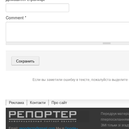
Comment
*
Если вы заметили ошибку в тексте, пожалуйста выделите 
Реклама
Контакти
Про сайт
Передрук матеріа
гіперпосиланням 
ЗМІ тільки зі зг
Email:
reporterzp@gmail.com
Мы в
Google+