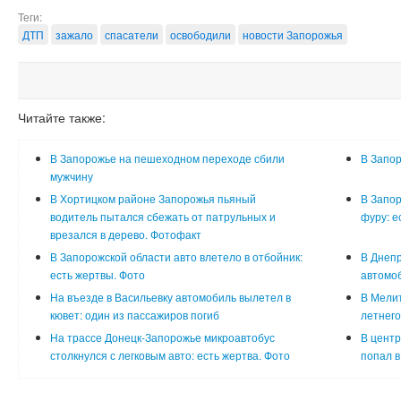
Теги:
ДТП
зажало
спасатели
освободили
новости Запорожья
Читайте также:
В Запорожье на пешеходном переходе сбили
В Запор
мужчину
В Хортицком районе Запорожья пьяный
В Запор
водитель пытался сбежать от патрульных и
фуру: е
врезался в дерево. Фотофакт
В Запорожской области авто влетело в отбойник:
В Днепр
есть жертвы. Фото
автомоб
На въезде в Васильевку автомобиль вылетел в
В Мели
кювет: один из пассажиров погиб
летнего
На трассе Донецк-Запорожье микроавтобус
В центр
столкнулся с легковым авто: есть жертва. Фото
попал в