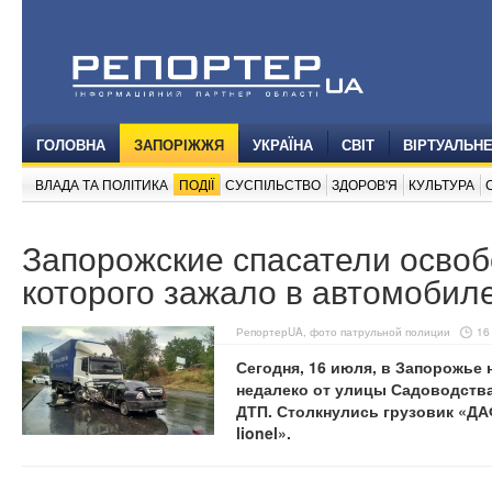
ГОЛОВНА
ЗАПОРІЖЖЯ
УКРАЇНА
СВІТ
ВІРТУАЛЬН
ВЛАДА ТА ПОЛІТИКА
ПОДІЇ
СУСПІЛЬСТВО
ЗДОРОВ'Я
КУЛЬТУРА
Запорожские спасатели освоб
которого зажало в автомобил
РепортерUA, фото патрульной полиции
16
Сегодня, 16 июля, в Запорожье
недалеко от улицы Садоводств
ДТП. Столкнулись грузовик «ДА
lionel».