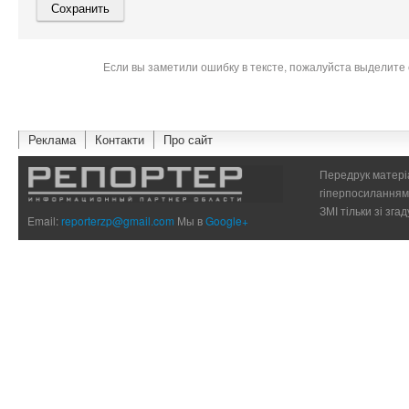
Если вы заметили ошибку в тексте, пожалуйста выделите 
Реклама
Контакти
Про сайт
Передрук матеріа
гіперпосиланням 
ЗМІ тільки зі зг
Email:
reporterzp@gmail.com
Мы в
Google+