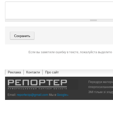
Если вы заметили ошибку в тексте, пожалуйста выделите 
Реклама
Контакти
Про сайт
Передрук матеріа
гіперпосиланням 
ЗМІ тільки зі зг
Email:
reporterzp@gmail.com
Мы в
Google+