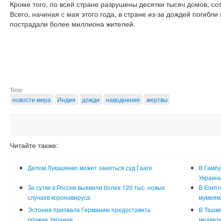
Кроме того, по всей стране разрушены десятки тысяч домов, со
Всего, начиная с мая этого года, в стране из-за дождей погибли
пострадали более миллиона жителей.
Теги:
новости мира
Индия
дожди
наводнение
жертвы
Читайте также:
Делом Лукашенко может заняться суд Гааги
В Гамбу
Украин
За сутки в России выявили более 120 тыс. новых
В Египт
случаев коронавируса
мумиям
Эстония призвала Германию предоставить
В Ташке
оружие Украине
медвед