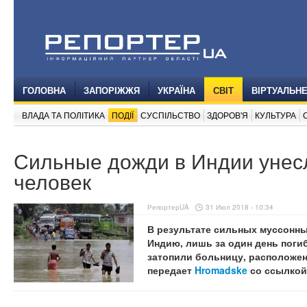
ГОЛОВНА
ЗАПОРІЖЖЯ
УКРАЇНА
СВІТ
ВІРТУАЛЬН
ВЛАДА ТА ПОЛІТИКА
ПОДІЇ
СУСПІЛЬСТВО
ЗДОРОВ'Я
КУЛЬТУРА
Сильные дожди в Индии унес
человек
РепортерUA
31 Июл 2018 - 10:34
В результате сильных муссонн
Индию, лишь за один день погиб
затопили больницу, расположен
передает
Hromadske
со ссылкой 