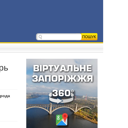
рь
орода