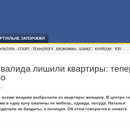
ІРТУАЛЬНЕ ЗАПОРІЖЖЯ
УЛЬТУРА
СПОРТ
ТЕХНОЛОГІЇ
ЕКОНОМІКА
БІЗНЕС
КУРЙОЗИ
ТОП
валида лишили квартиры: тепе
ео
:37
о всеми вещами выбросили из квартиры женщину. В центре г
ма в одну кучу свалены ее мебель, одежда, посуда. Наталья
 сделали не бандиты, а полиция. Об этом говорится в сюжете