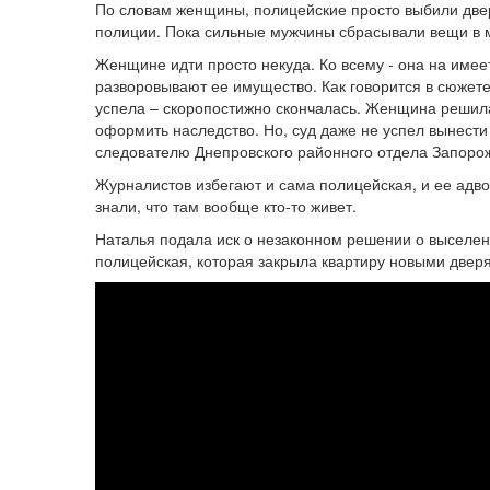
По словам женщины, полицейские просто выбили двер
полиции. Пока сильные мужчины сбрасывали вещи в 
Женщине идти просто некуда. Ко всему - она ​​на име
разворовывают ее имущество. Как говорится в сюжете,
успела – скоропостижно скончалась. Женщина решила
оформить наследство. Но, суд даже не успел вынест
следователю Днепровского районного отдела Запоро
Журналистов избегают и сама полицейская, и ее адвок
знали, что там вообще кто-то живет.
Наталья подала иск о незаконном решении о выселени
полицейская, которая закрыла квартиру новыми дверя