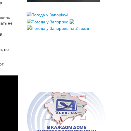
р
пенно
вать не
й -
л, не
от