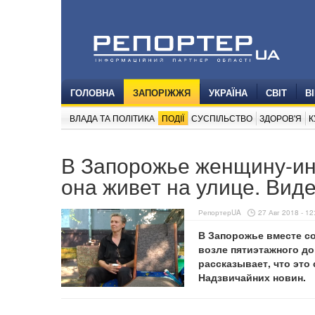
ГОЛОВНА
ЗАПОРІЖЖЯ
УКРАЇНА
СВІТ
В
ВЛАДА ТА ПОЛІТИКА
ПОДІЇ
СУСПІЛЬСТВО
ЗДОРОВ'Я
К
В Запорожье женщину-ин
она живет на улице. Вид
РепортерUA
27 Авг 2018 - 12
В Запорожье вместе с
возле пятиэтажного до
рассказывает, что это
Надзвичайних новин.