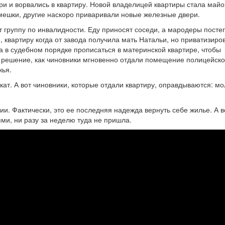
и и ворвались в квартиру. Новой владелицей квартиры стала майо
мешки, другие наскоро приваривали новые железные двери.
ет группу по инвалидности. Еду приносят соседи, а мародеры посте
 квартиру когда от завода получила мать Натальи, но приватизиро
 в судебном порядке прописаться в материнской квартире, чтобы
и решение, как чиновники мгновенно отдали помещение полицейско
жья.
ат. А вот чиновники, которые отдали квартиру, оправдываются: мо
и. Фактически, это ее последняя надежда вернуть себе жилье. А в
ми, ни разу за неделю туда не пришла.