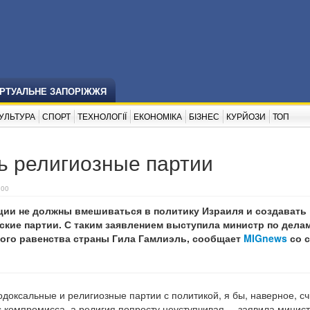
ІРТУАЛЬНЕ ЗАПОРІЖЖЯ
УЛЬТУРА
СПОРТ
ТЕХНОЛОГІЇ
ЕКОНОМІКА
БІЗНЕС
КУРЙОЗИ
ТОП
ь религиозные партии
:00
ции не должны вмешиваться в политику Израиля и создавать
ские партии. С таким заявлением выступила министр по дела
ного равенства страны Гила Гамлиэль, сообщает
MIGnews
со 
.
доксальные и религиозные партии с политикой, я бы, наверное, с
 компромисса, а религия попросту неуступчивая, ‒ заявила минист