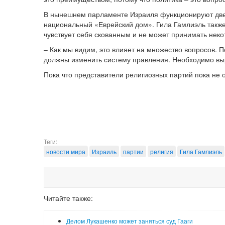
В нынешнем парламенте Израиля функционируют две р
национальный «Еврейский дом». Гила Гамлиэль также
чувствует себя скованным и не может принимать неко
‒ Как мы видим, это влияет на множество вопросов. П
должны изменить систему правления. Необходимо выр
Пока что представители религиозных партий пока не 
Теги:
новости мира
Израиль
партии
религия
Гила Гамлиэль
Читайте также:
Делом Лукашенко может заняться суд Гааги