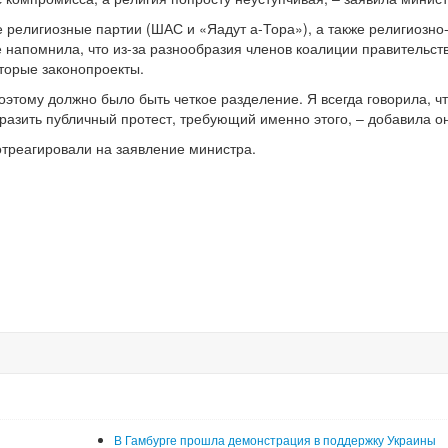
елигиозные партии (ШАС и «Яадут а-Тора»), а также религиозно
 напомнила, что из-за разнообразия членов коалиции правительст
торые законопроекты.
оэтому должно было быть четкое разделение. Я всегда говорила, ч
азить публичный протест, требующий именно этого, ‒ добавила о
отреагировали на заявление министра.
В Гамбурге прошла демонстрация в поддержку Украины