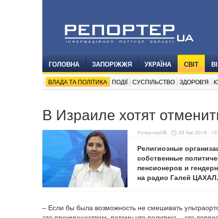
ГОЛОВНА
ЗАПОРІЖЖЯ
УКРАЇНА
СВІТ
В
ВЛАДА ТА ПОЛІТИКА
ПОДІЇ
СУСПІЛЬСТВО
ЗДОРОВ'Я
К
В Израиле хотят отменит
РепортерUA
29 Авг 2018 - 10
Религиозные организа
собственные политиче
пенсионеров и гендер
на радио Галей ЦАХАЛ
‒ Если бы была возможность не смешивать ультраорто
это преимуществом, потому что политика ‒ это вопрос