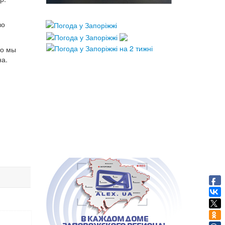
-
во
то мы
на.