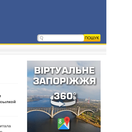
м
ссылкой
читала
р.