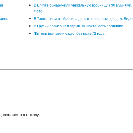
ев
В Египте обнаружили уникальную гробницу з 30 мумиями.
Фото
раине
В Ташкенте мать бросила дочь в вольер с медведем. Виде
В Грузии произошел взрыв на шахте: есть погибшие
Житель Британии ездил без прав 72 года
назначено к показу.