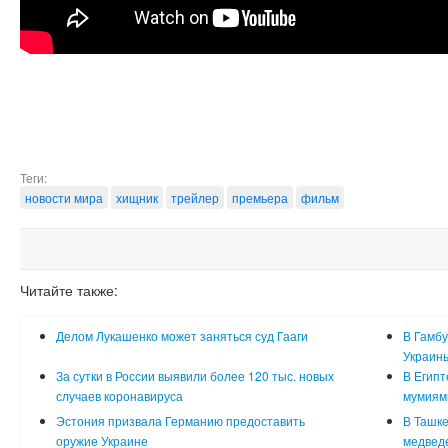
Теги:
новости мира
хищник
трейлер
премьера
фильм
Читайте также:
Делом Лукашенко может заняться суд Гааги
В Гамбу
Украин
За сутки в России выявили более 120 тыс. новых
В Египт
случаев коронавируса
мумиям
Эстония призвала Германию предоставить
В Ташке
оружие Украине
медвед