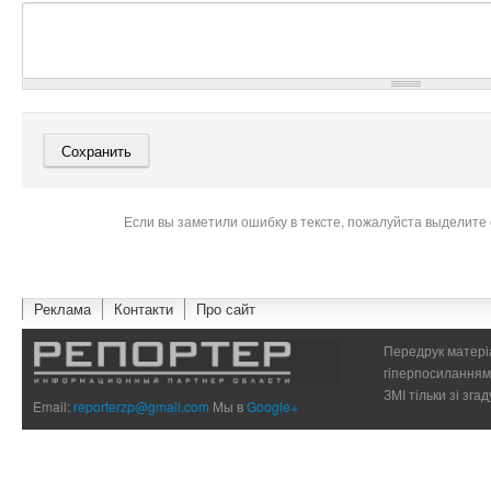
Если вы заметили ошибку в тексте, пожалуйста выделите 
Реклама
Контакти
Про сайт
Передрук матеріа
гіперпосиланням 
ЗМІ тільки зі зг
Email:
reporterzp@gmail.com
Мы в
Google+