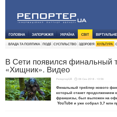
ГОЛОВНА
ЗАПОРІЖЖЯ
УКРАЇНА
СВІТ
ВІРТУАЛЬН
ВЛАДА ТА ПОЛІТИКА
ПОДІЇ
СУСПІЛЬСТВО
ЗДОРОВ'Я
КУЛЬТУРА
В Сети появился финальный 
«Хищник». Видео
РепортерUA
06 Сен 2018 - 13:56
Финальный трейлер нового фан
который станет продолжением 
франшизы, был выложен на офиц
YouTube и уже собрал 3,7 млн 