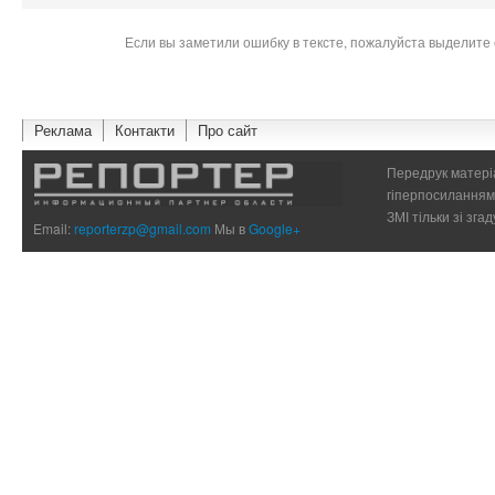
Если вы заметили ошибку в тексте, пожалуйста выделите 
Реклама
Контакти
Про сайт
Передрук матеріа
гіперпосиланням 
ЗМІ тільки зі зг
Email:
reporterzp@gmail.com
Мы в
Google+