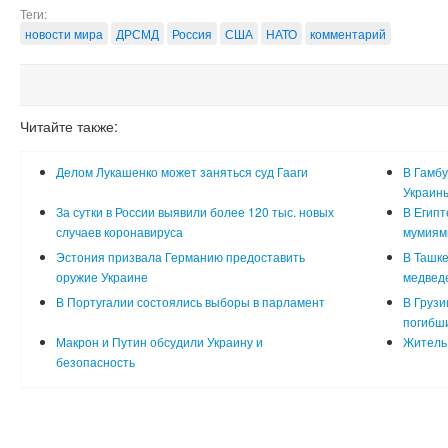
Теги:
новости мира
ДРСМД
Россия
США
НАТО
комментарий
Читайте также:
Делом Лукашенко может заняться суд Гааги
В Гамбу
Украин
За сутки в России выявили более 120 тыс. новых
В Египт
случаев коронавируса
мумиям
Эстония призвала Германию предоставить
В Ташке
оружие Украине
медвед
В Португалии состоялись выборы в парламент
В Грузи
погибш
Макрон и Путин обсудили Украину и
Житель 
безопасность