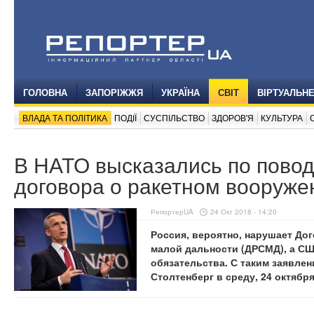
ГОЛОВНА
ЗАПОРІЖЖЯ
УКРАЇНА
СВІТ
ВІРТУАЛЬН
ВЛАДА ТА ПОЛІТИКА
ПОДІЇ
СУСПІЛЬСТВО
ЗДОРОВ'Я
КУЛЬТУРА
В НАТО высказались по пово
договора о ракетном вооруже
РепортерUA
24 Окт 2018 - 14:20
Россия, вероятно, нарушает До
малой дальности (ДРСМД), а С
обязательства. С таким заявле
Столтенберг в среду, 24 октябр