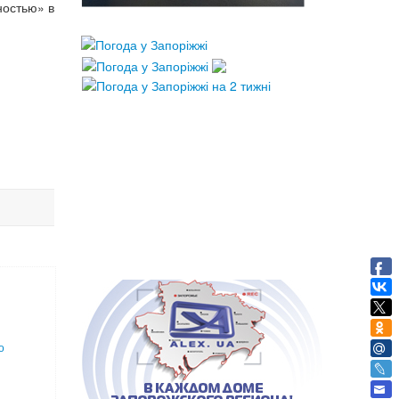
ностью» в
о