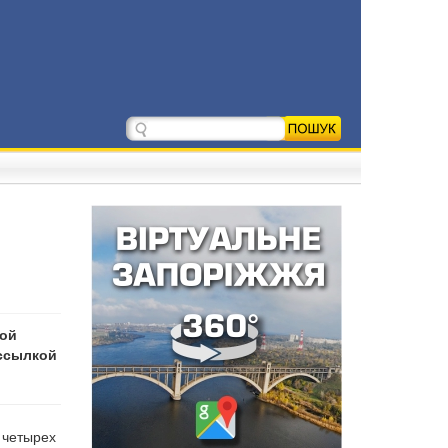
вой
ссылкой
 четырех