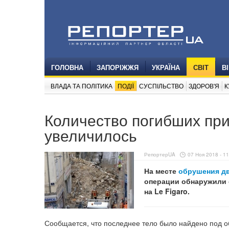
ГОЛОВНА
ЗАПОРІЖЖЯ
УКРАЇНА
СВІТ
В
ВЛАДА ТА ПОЛІТИКА
ПОДІЇ
СУСПІЛЬСТВО
ЗДОРОВ'Я
К
Количество погибших пр
увеличилось
РепортерUA
07 Ноя 2018 - 11
На месте
обрушения д
операции обнаружили 
на Le Figaro.
Сообщается, что последнее тело было найдено под о