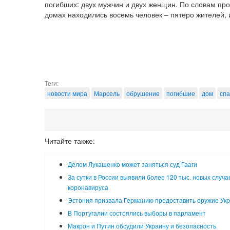
погибших: двух мужчин и двух женщин. По словам про
домах находились восемь человек – пятеро жителей, и
Теги:
новости мира
Марсель
обрушение
погибшие
дом
спа
Читайте также:
Делом Лукашенко может заняться суд Гааги
За сутки в России выявили более 120 тыс. новых случа
коронавируса
Эстония призвала Германию предоставить оружие Ук
В Португалии состоялись выборы в парламент
Макрон и Путин обсудили Украину и безопасность