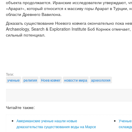
объекта продолжается. Иранские исследователи утверждают, ч
«Арарат», который относится к массиву горы Арарат в Турции,
области Древнего Вавилона.
Доказать существование Ноевого ковчега окончательно пока нев
Archaeology, Search & Exploration Institute Боб Корнюк отмечает,
сильный потенциал.
Теги:
ученые
религия
Ноев ковчег
новости мира
археология
Читайте также:
Американские ученые нашли новые
Ученые
доказательства существования воды на Марсе
охлажд