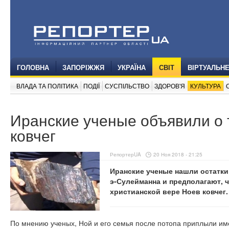
ГОЛОВНА
ЗАПОРІЖЖЯ
УКРАЇНА
СВІТ
ВІРТУАЛЬН
ВЛАДА ТА ПОЛІТИКА
ПОДІЇ
СУСПІЛЬСТВО
ЗДОРОВ'Я
КУЛЬТУРА
Иранские ученые объявили о 
ковчег
РепортерUA
20 Ноя 2018 - 21:25
Иранские ученые нашли остатки 
э-Сулейманна и предполагают, ч
христианской вере Ноев ковчег
По мнению ученых, Ной и его семья после потопа приплыли име