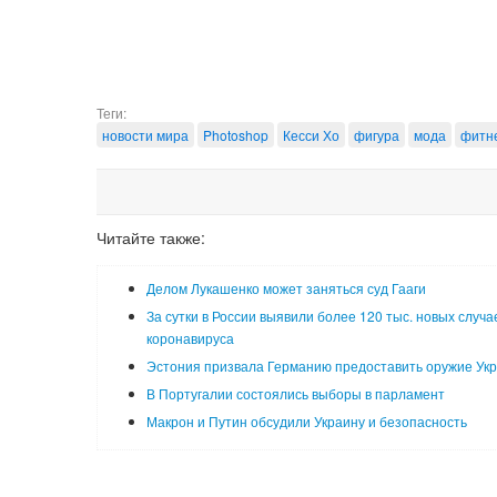
Теги:
новости мира
Photoshop
Кесси Хо
фигура
мода
фитн
Читайте также:
Делом Лукашенко может заняться суд Гааги
За сутки в России выявили более 120 тыс. новых случа
коронавируса
Эстония призвала Германию предоставить оружие Ук
В Португалии состоялись выборы в парламент
Макрон и Путин обсудили Украину и безопасность