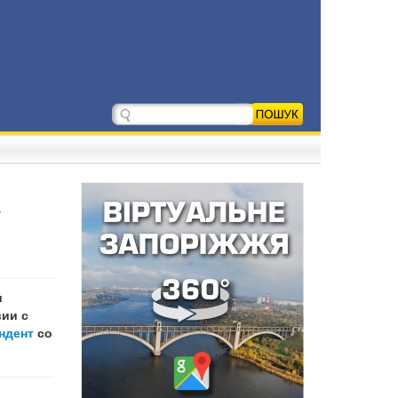
е
и
ии с
ндент
со