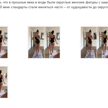
а, что в прошлые века в моде были округлые женские фигуры с ши
XI веке стандарты стали меняться часто ‒ от худощавости до округ