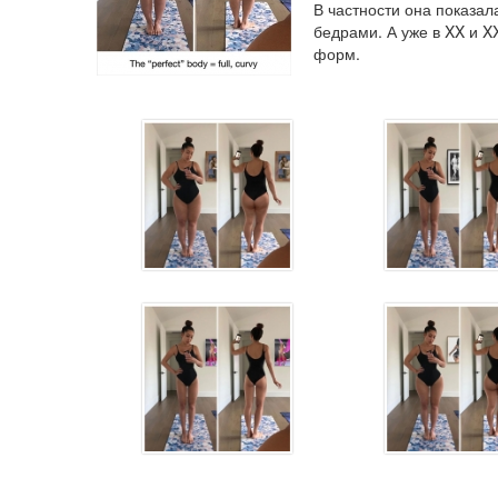
В частности она показал
бедрами. А уже в XX и X
форм.