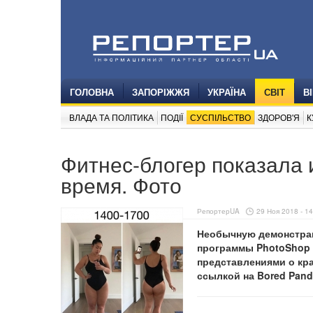
ГОЛОВНА
ЗАПОРІЖЖЯ
УКРАЇНА
СВІТ
В
ВЛАДА ТА ПОЛІТИКА
ПОДІЇ
СУСПІЛЬСТВО
ЗДОРОВ'Я
К
Фитнес-блогер показала 
время. Фото
РепортерUA
29 Ноя 2018 - 14
Необычную демонстрац
программы PhotoShop 
представлениями о кр
ссылкой на Bored Pand