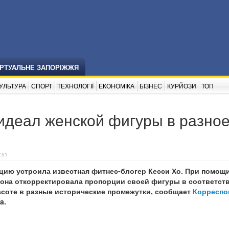
ІРТУАЛЬНЕ ЗАПОРІЖЖЯ
УЛЬТУРА
СПОРТ
ТЕХНОЛОГІЇ
ЕКОНОМІКА
БІЗНЕС
КУРЙОЗИ
ТОП
идеал женской фигуры в разно
:51
ию устроила известная фитнес-блогер Кесси Хо. При помощ
она откорректировала пропорции своей фигуры в соответств
асоте в разные исторические промежутки, сообщает
Корреспо
a.