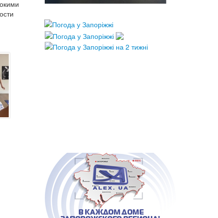
рокими
лости