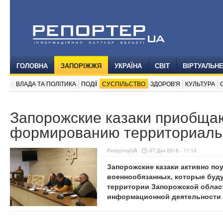
ГОЛОВНА
ЗАПОРІЖЖЯ
УКРАЇНА
СВІТ
ВІРТУАЛЬН
ВЛАДА ТА ПОЛІТИКА
ПОДІЇ
СУСПІЛЬСТВО
ЗДОРОВ'Я
КУЛЬТУРА
Запорожские казаки приобщаю
формированию территориаль
РепортерUA
07 Дек 2018 - 11:10
Запорожские казаки активно по
военнообязанных, которые буду
территории Запорожской област
информационной деятельности 