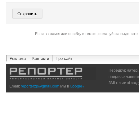
Если вы заметили ошибку в тексте, пожалуйста выделите 
Реклама
Контакти
Про сайт
Передрук матеріа
гіперпосиланням 
ЗМІ тільки зі зг
Email:
reporterzp@gmail.com
Мы в
Google+