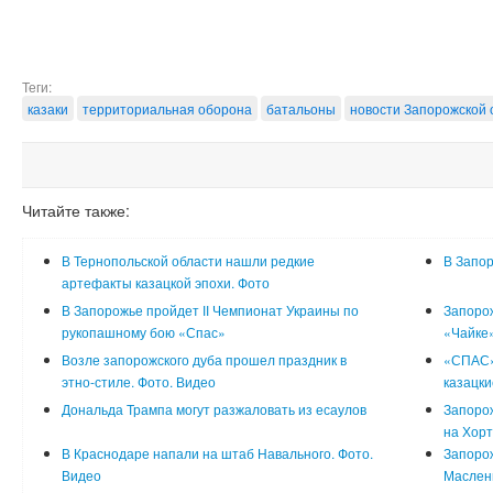
Теги:
казаки
территориальная оборона
батальоны
новости Запорожской 
Читайте также:
В Тернопольской области нашли редкие
В Запор
артефакты казацкой эпохи. Фото
В Запорожье пройдет ІІ Чемпионат Украины по
Запорож
рукопашному бою «Спас»
«Чайке»
Возле запорожского дуба прошел праздник в
«СПАС»
этно-стиле. Фото. Видео
казацки
Дональда Трампа могут разжаловать из есаулов
Запоро
на Хорт
В Краснодаре напали на штаб Навального. Фото.
Запоро
Видео
Маслен