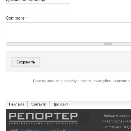
Comment
*
Если вы заметили ошибку в тексте, пожалуйста выделите 
Реклама
Контакти
Про сайт
Передрук матеріа
гіперпосиланням 
ЗМІ тільки зі зг
Email:
reporterzp@gmail.com
Мы в
Google+