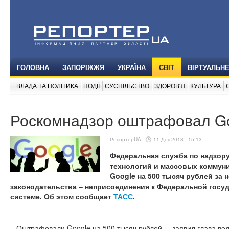
ГОЛОВНА
ЗАПОРІЖЖЯ
УКРАЇНА
СВІТ
ВІРТУАЛЬН
ВЛАДА ТА ПОЛІТИКА
ПОДІЇ
СУСПІЛЬСТВО
ЗДОРОВ'Я
КУЛЬТУРА
Роскомнадзор оштрафовал G
РепортерUA
11 Дек 2018 - 15:13
Федеральная служба по надзор
технологий и массовых коммун
Google на 500 тысяч рублей за 
законодательства ‒ неприсоединения к Федеральной гос
системе. Об этом сообщает
ТАСС
.
‒ Оштрафовали Google на 500 тысяч рублей, ‒ заявил глава ве