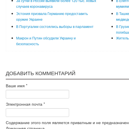
За сутки в России выявили более 120 тыс. новых
В Египт
случаев коронавируса
мумиям
Эстония призвала Германию предоставить
В Ташке
оружие Украине
медвед
В Португалии состоялись выборы в парламент
В Грузи
погибш
Макрон и Путин обсудили Украину и
Житель 
безопасность
ДОБАВИТЬ КОММЕНТАРИЙ
Ваше имя
*
Электронная почта
*
Содержание этого поля является приватным и не предназначено
Домашняя страница