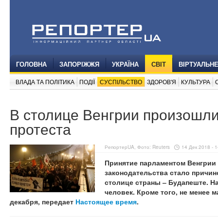
ГОЛОВНА
ЗАПОРІЖЖЯ
УКРАЇНА
СВІТ
ВІРТУАЛЬН
ВЛАДА ТА ПОЛІТИКА
ПОДІЇ
СУСПІЛЬСТВО
ЗДОРОВ'Я
КУЛЬТУРА
В столице Венгрии произошл
протеста
РепортерUA, Фото: Reuters
14 Дек 2018 - 1
Принятие парламентом Венгрии 
законодательства стало причин
столице страны ‒ Будапеште. Н
человек. Кроме того, не менее 
декабря, передает
Настоящее время
.