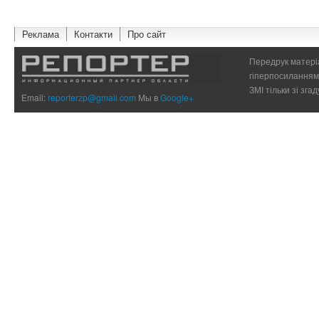
Реклама
Контакти
Про сайт
Передрук матеріа
гіперпосиланням 
ЗМІ тільки зі зг
Email:
reporterzp@gmail.com
Мы в
Google+