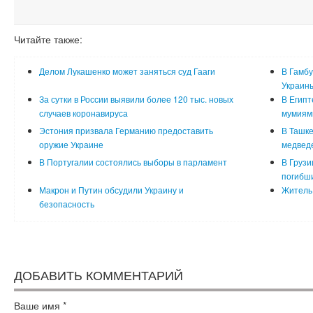
Читайте также:
Делом Лукашенко может заняться суд Гааги
В Гамбу
Украин
За сутки в России выявили более 120 тыс. новых
В Египт
случаев коронавируса
мумиям
Эстония призвала Германию предоставить
В Ташке
оружие Украине
медвед
В Португалии состоялись выборы в парламент
В Грузи
погибш
Макрон и Путин обсудили Украину и
Житель 
безопасность
ДОБАВИТЬ КОММЕНТАРИЙ
Ваше имя
*