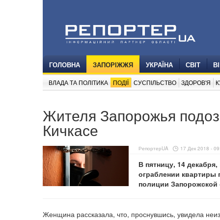
ГОЛОВНА
ЗАПОРІЖЖЯ
УКРАЇНА
СВІТ
В
ВЛАДА ТА ПОЛІТИКА
ПОДІЇ
СУСПІЛЬСТВО
ЗДОРОВ'Я
К
Жителя Запорожья подоз
Кичкасе
РепортерUA
17 Дек 2018 - 09
В пятницу, 14 декабря
ограблении квартиры 
полиции Запорожской 
Женщина рассказала, что, проснувшись, увидела неиз