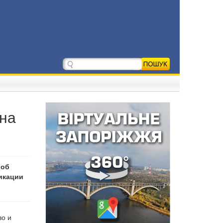
 на
 об
икации
во и