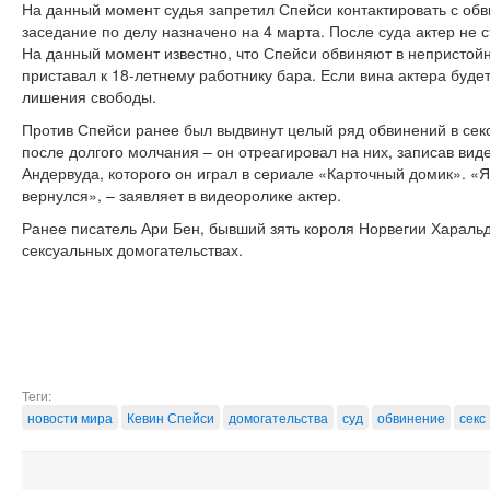
На данный момент судья запретил Спейси контактировать с о
заседание по делу назначено на 4 марта. После суда актер не 
На данный момент известно, что Спейси​ обвиняют в непристой
приставал к 18-летнему работнику бара. Если вина актера будет
лишения свободы.
Против Спейси ранее был выдвинут целый ряд обвинений в сек
после долгого молчания – он отреагировал на них, записав ви
Андервуда, которого он играл в сериале «Карточный домик». «Я 
вернулся», – заявляет в видеоролике актер.
Ранее писатель Ари Бен, бывший зять короля Норвегии Хараль
сексуальных домогательствах.
Теги:
новости мира
Кевин Спейси
домогательства
суд
обвинение
секс