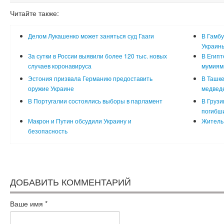
Читайте также:
Делом Лукашенко может заняться суд Гааги
В Гамбу
Украин
За сутки в России выявили более 120 тыс. новых
В Египт
случаев коронавируса
мумиям
Эстония призвала Германию предоставить
В Ташке
оружие Украине
медвед
В Португалии состоялись выборы в парламент
В Грузи
погибш
Макрон и Путин обсудили Украину и
Житель 
безопасность
ДОБАВИТЬ КОММЕНТАРИЙ
Ваше имя
*