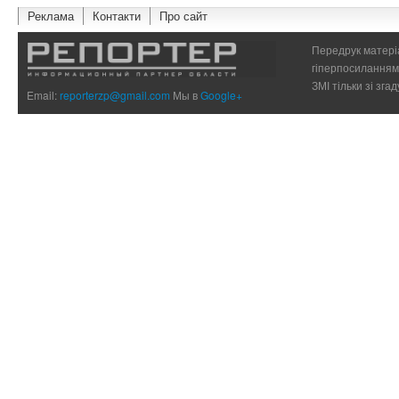
Реклама
Контакти
Про сайт
Передрук матеріа
гіперпосиланням 
ЗМІ тільки зі зг
Email:
reporterzp@gmail.com
Мы в
Google+