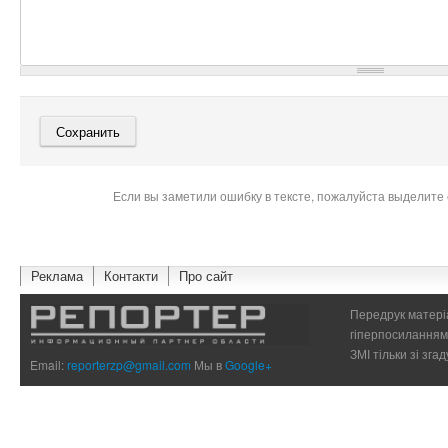
Если вы заметили ошибку в тексте, пожалуйста выделите 
Реклама
Контакти
Про сайт
Передрук матеріа
гіперпосиланням 
ЗМІ тільки зі зг
Email:
reporterzp@gmail.com
Мы в
Google+