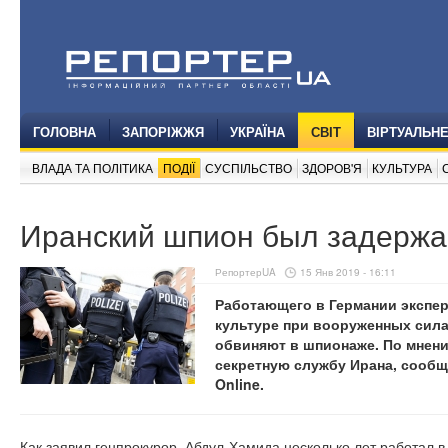
ГОЛОВНА
ЗАПОРІЖЖЯ
УКРАЇНА
СВІТ
ВІРТУАЛЬН
ВЛАДА ТА ПОЛІТИКА
ПОДІЇ
СУСПІЛЬСТВО
ЗДОРОВ'Я
КУЛЬТУРА
Иранский шпион был задержа
РепортерUA
15 Янв 2019 - 16:11
Работающего в Германии экспер
культуре при вооруженных сил
обвиняют в шпионаже. По мнени
секретную службу Ирана, сооб
Online.
Как заявил генпрокурор, Абдул-Хамида несколько лет работал в