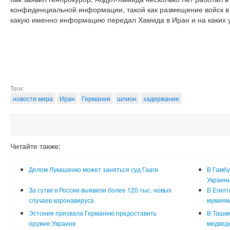
конфиденциальной информации, такой как размещение войск в 
какую именно информацию передал Хамида в Иран и на каких у
Теги:
новости мира
Иран
Германия
шпион
задержание
Читайте также:
Делом Лукашенко может заняться суд Гааги
В Гамбу
Украин
За сутки в России выявили более 120 тыс. новых
В Египт
случаев коронавируса
мумиям
Эстония призвала Германию предоставить
В Ташке
оружие Украине
медвед