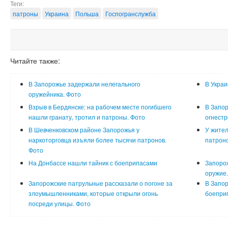
Теги:
патроны
Украина
Польша
Госпогранслужба
Читайте также:
В Запорожье задержали нелегального
В Украи
оружейника. Фото
Взрыв в Бердянске: на рабочем месте погибшего
В Запор
нашли гранату, тротил и патроны. Фото
огнест
В Шевченковском районе Запорожья у
У жите
наркоторговца изъяли более тысячи патронов.
патроно
Фото
На Донбассе нашли тайник с боеприпасами
Запоро
оружие.
Запорожские патрульные рассказали о погоне за
В Запо
злоумышленниками, которые открыли огонь
боеприп
посреди улицы. Фото