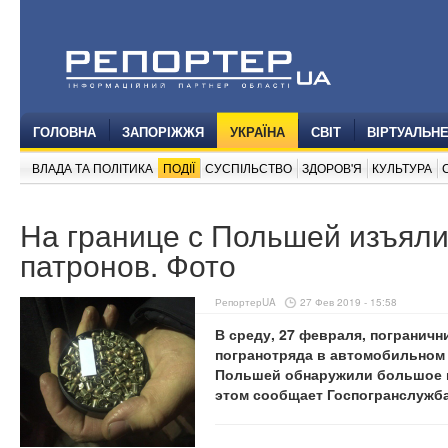
ГОЛОВНА
ЗАПОРІЖЖЯ
УКРАЇНА
СВІТ
ВІРТУАЛЬН
ВЛАДА ТА ПОЛІТИКА
ПОДІЇ
СУСПІЛЬСТВО
ЗДОРОВ'Я
КУЛЬТУРА
На границе с Польшей изъяли
патронов. Фото
РепортерUA
27 Фев 2019 - 15:58
В среду, 27 февраля, погранич
погранотряда в автомобильном п
Польшей обнаружили большое к
этом сообщает Госпогранслужба