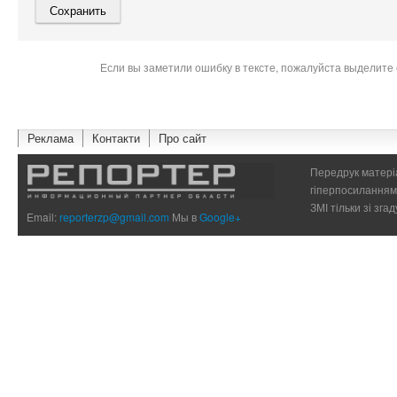
Если вы заметили ошибку в тексте, пожалуйста выделите 
Реклама
Контакти
Про сайт
Передрук матеріа
гіперпосиланням 
ЗМІ тільки зі зг
Email:
reporterzp@gmail.com
Мы в
Google+