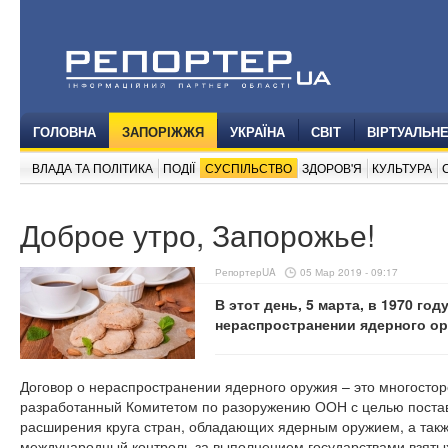
ГОЛОВНА
ЗАПОРІЖЖЯ
УКРАЇНА
СВІТ
ВІРТУАЛЬН
ВЛАДА ТА ПОЛІТИКА
ПОДІЇ
СУСПІЛЬСТВО
ЗДОРОВ'Я
КУЛЬТУРА
Доброе утро, Запорожье!
РепортерUA
05 Мар 2019 - 09:17
В этот день, 5 марта, в 1970 го
нераспространении ядерного ор
Договор о нераспространении ядерного оружия – это многосто
разработанный Комитетом по разоружению ООН с целью постав
расширения круга стран, обладающих ядерным оружием, а так
международный контроль за выполнением государствами взятых 