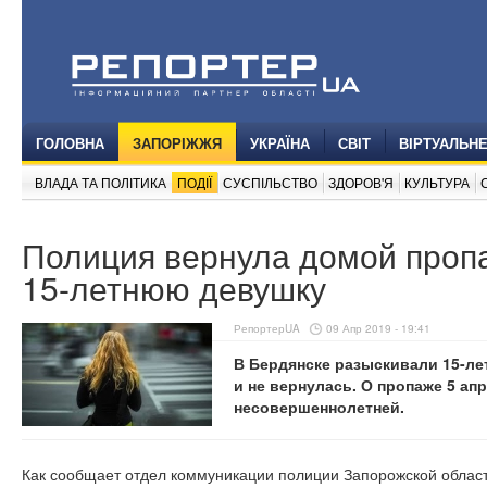
ГОЛОВНА
ЗАПОРІЖЖЯ
УКРАЇНА
СВІТ
ВІРТУАЛЬН
ВЛАДА ТА ПОЛІТИКА
ПОДІЇ
СУСПІЛЬСТВО
ЗДОРОВ'Я
КУЛЬТУРА
Полиция вернула домой проп
15-летнюю девушку
РепортерUA
09 Апр 2019 - 19:41
В Бердянске разыскивали 15-ле
и не вернулась. О пропаже 5 ап
несовершеннолетней.
Как сообщает отдел коммуникации полиции Запорожской облас