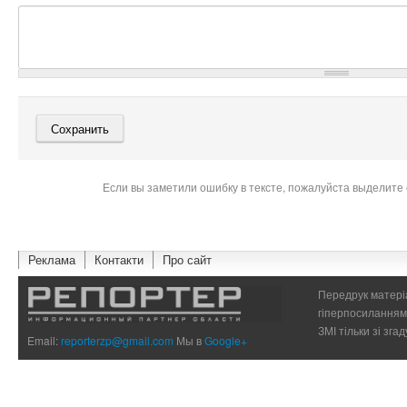
Если вы заметили ошибку в тексте, пожалуйста выделите 
Реклама
Контакти
Про сайт
Передрук матеріа
гіперпосиланням 
ЗМІ тільки зі зг
Email:
reporterzp@gmail.com
Мы в
Google+