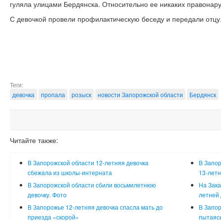
гуляла улицами Бердянска. Относительно ее никаких правона
С девочкой провели профилактическую беседу и передали отцу
Теги:
девочка
пропала
розыск
новости Запорожской области
Бердянск
Читайте также:
В Запорожской области 12-летняя девочка
В Запо
сбежала из школы-интерната
13-летн
В Запорожской области сбили восьмилетнюю
На Зака
девочку. Фото
летней 
В Запорожье 12-летняя девочка спасла мать до
В Запор
приезда «скорой»
пытаясь