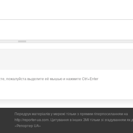
сте, пожалуйста выделите её мышью и нажмите Ctrl+Enter
Передрук матеріалів у мережі тільки з прямим гіперпосиланням на
http://reporter-ua.com. Цитування в інших ЗМІ тільки зі згадуванням як
«Репортер UA»