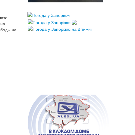
чато
 на
ободы на