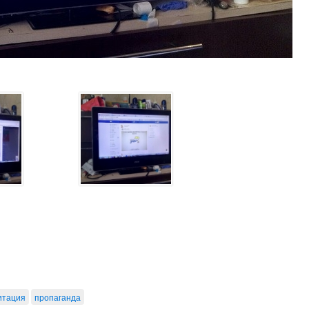
итация
пропаганда