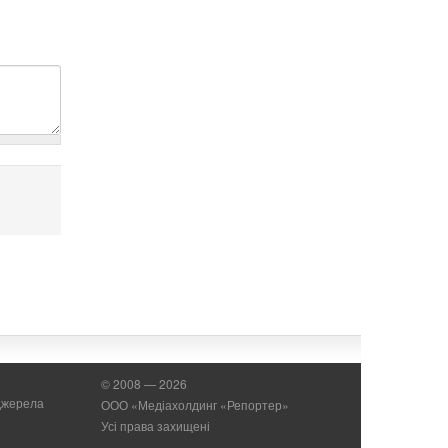
© 2008 — 2026
 джерела
ООО «Медіахолдинг «Репортер»
Усі права захищені