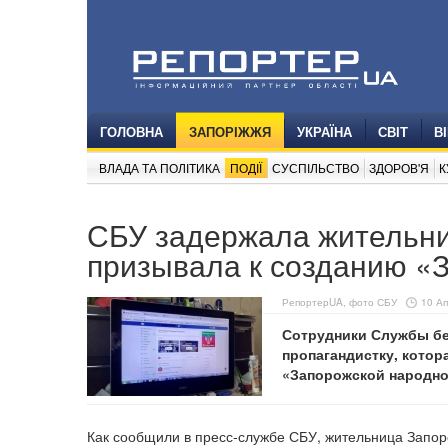
ГОЛОВНА
ЗАПОРІЖЖЯ
УКРАЇНА
СВІТ
В
ВЛАДА ТА ПОЛІТИКА
ПОДІЇ
СУСПІЛЬСТВО
ЗДОРОВ'Я
К
СБУ задержала жительниц
призывала к созданию «
РепортерUA, фото СБУ
10 Ап
Сотрудники Службы бе
пропагандистку, котор
«Запорожской народно
Как сообщили в пресс-службе СБУ, жительница Запо