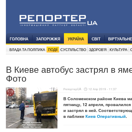
ГОЛОВНА
ЗАПОРІЖЖЯ
УКРАЇНА
СВІТ
ВІРТУАЛЬН
ВЛАДА ТА ПОЛІТИКА
ПОДІЇ
СУСПІЛЬСТВО
ЗДОРОВ'Я
КУЛЬТУРА
В Киеве автобус застрял в ям
Фото
РепортерUA
12 Апр 2019 - 11:37
В Соломенском районе Киева м
пятницу, 12 апреля, провалился
и застрял в ней. Соответствую
в паблике
Киев Оперативный
.