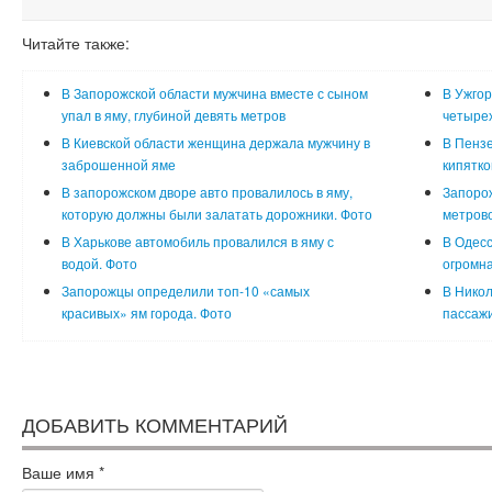
Читайте также:
В Запорожской области мужчина вместе с сыном
В Ужгор
упал в яму, глубиной девять метров
четыре
В Киевской области женщина держала мужчину в
В Пензе
заброшенной яме
кипятко
В запорожском дворе авто провалилось в яму,
Запорож
которую должны были залатать дорожники. Фото
метров
В Харькове автомобиль провалился в яму с
В Одесс
водой. Фото
огромна
Запорожцы определили топ-10 «самых
В Никол
красивых» ям города. Фото
пассажи
ДОБАВИТЬ КОММЕНТАРИЙ
Ваше имя
*