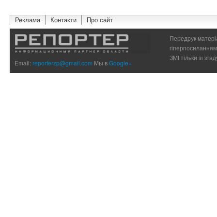
Реклама
Контакти
Про сайт
Передрук матеріа
гіперпосиланням 
ЗМІ тільки зі зг
Email:
reporterzp@gmail.com
Мы в
Google+