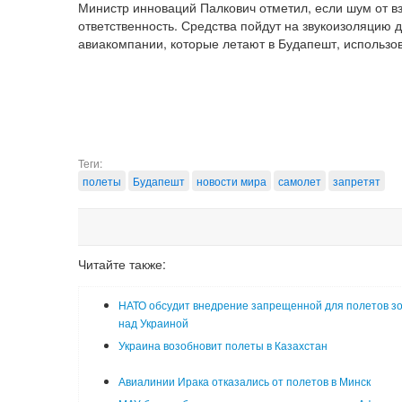
Министр инноваций Палкович отметил, если шум от в
ответственность. Средства пойдут на звукоизоляцию 
авиакомпании, которые летают в Будапешт, использ
Теги:
полеты
Будапешт
новости мира
самолет
запретят
Читайте также:
НАТО обсудит внедрение запрещенной для полетов з
над Украиной
Украина возобновит полеты в Казахстан
Авиалинии Ирака отказались от полетов в Минск