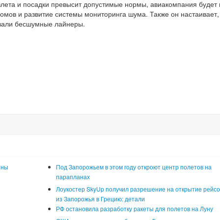
злета и посадки превысит допустимые нормы, авиакомпания будет 
домов и развитие системы мониторинга шума. Также он настаивает,
овали бесшумные лайнеры.
оны
Под Запорожьем в этом году откроют центр полетов на
парапланах
Лоукостер SkyUp получил разрешение на открытие рейсо
из Запорожья в Грецию: детали
РФ остановила разработку ракеты для полетов на Луну