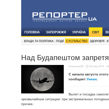
ГОЛОВНА
ЗАПОРІЖЖЯ
УКРАЇНА
СВІТ
В
ВЛАДА ТА ПОЛІТИКА
ПОДІЇ
СУСПІЛЬСТВО
ЗДОРОВ'Я
К
Над Будапештом запретя
РепортерUA
29 Апр 2019 - 18
С начала августа этог
сообщает
Униан
.
Вылет и посадка самолет
чрезвычайные ситуации: при экстремальных погодных
прочее.