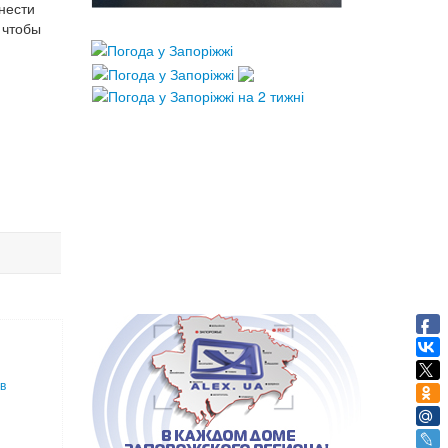
нести
 чтобы
в