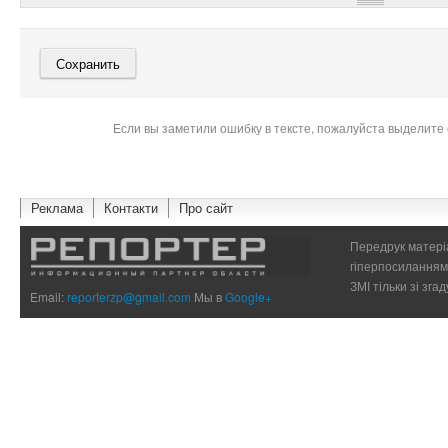
Если вы заметили ошибку в тексте, пожалуйста выделите 
Реклама
Контакти
Про сайт
Передрук матеріа
гіперпосиланням 
ЗМІ тільки зі зг
Email:
reporterzp@gmail.com
Мы в
Google+