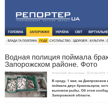
ГОЛОВНА
ЗАПОРІЖЖЯ
УКРАЇНА
СВІТ
ВІРТУАЛЬН
ВЛАДА ТА ПОЛІТИКА
ПОДІЇ
СУСПІЛЬСТВО
ЗДОРОВ'Я
КУЛЬТУРА
Водная полиция поймала бра
Запорожском районе. Фото
РепортерUA, фото полиции
02 мая 2019 - 
В среду, 1 мая, на Днепровско
поймала двух браконьеров, ко
выловом рыбы. Об этом сообща
Запорожской области.