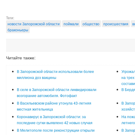
Теги:
новости Запорожской области
поймали
общество
происшествия
в
браконьеры
Читайте также:
В Запорожской области использовали более
Угрожал
миллиона доз вакцины
на трех
состави
В селе в Запорожской области ликвидировали
В Бердя
возгорание автомобиля. Фотофакт
В Васильевском районе утонула 43-летняя
В Запор
местная жительница
хозяйст
Коронавирус в Запорожской области: за
На пожа
последние сутки выявлено 42 новых случая
летнего
В Мелитополе после реконструкции открыли
В Запор