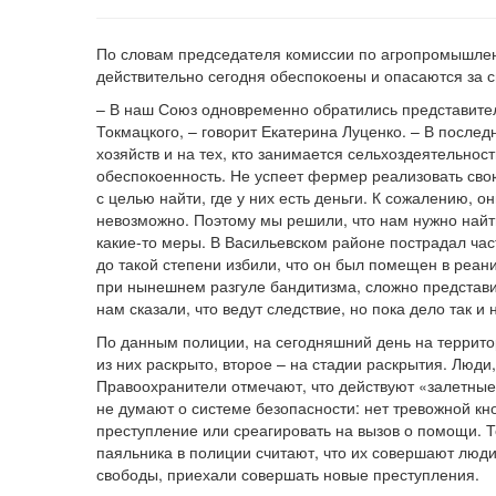
По словам председателя комиссии по агропромышленн
действительно сегодня обеспокоены и опасаются за 
– В наш Союз одновременно обратились представители
Токмацкого, – говорит Екатерина Луценко. – В после
хозяйств и на тех, кто занимается сельхоздеятельнос
обеспокоенность. Не успеет фермер реализовать свою
с целью найти, где у них есть деньги. К сожалению,
невозможно. Поэтому мы решили, что нам нужно найт
какие-то меры. В Васильевском районе пострадал час
до такой степени избили, что он был помещен в реан
при нынешнем разгуле бандитизма, сложно представи
нам сказали, что ведут следствие, но пока дело так 
По данным полиции, на сегодняшний день на террито
из них раскрыто, второе – на стадии раскрытия. Люд
Правоохранители отмечают, что действуют «залетные
не думают о системе безопасности: нет тревожной кн
преступление или среагировать на вызов о помощи. Т
паяльника в полиции считают, что их совершают люди,
свободы, приехали совершать новые преступления.