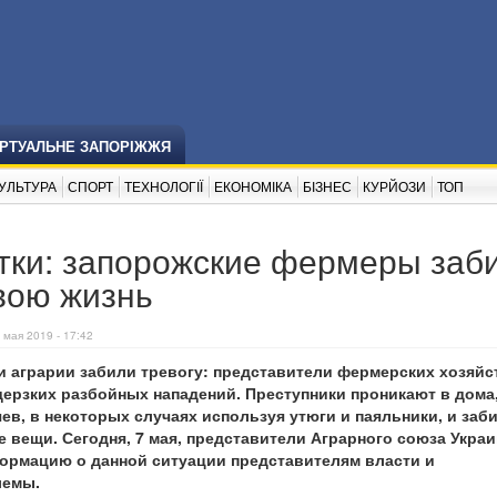
ІРТУАЛЬНЕ ЗАПОРІЖЖЯ
УЛЬТУРА
СПОРТ
ТЕХНОЛОГІЇ
ЕКОНОМІКА
БІЗНЕС
КУРЙОЗИ
ТОП
ытки: запорожские фермеры заб
свою жизнь
 мая 2019 - 17:42
 аграрии забили тревогу: представители фермерских хозяйс
ерзких разбойных нападений. Преступники проникают в дома
ев, в некоторых случаях используя утюги и паяльники, и заб
е вещи. Сегодня, 7 мая, представители Аграрного союза Укра
ормацию о данной ситуации представителям власти и
лемы.