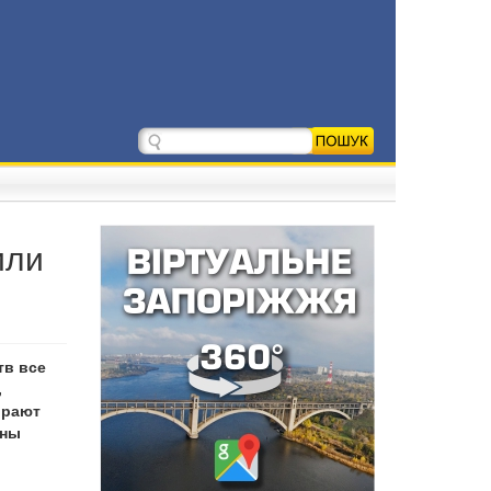
или
тв все
,
ирают
ины