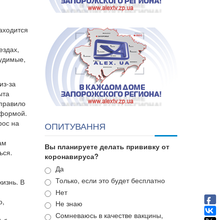
аходится
ездах,
судимые,
из-за
ыта
 правило
еформой.
рос на
ОПИТУВАННЯ
ам
Вы планируете делать прививку от
ься.
коронавируса?
Варианты
Да
Только, если это будет бесплатно
изнь. В
Нет
о,
Не знаю
Сомневаюсь в качестве вакцины,