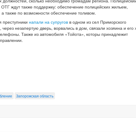
х должностей, сколько необходимо громадам региона. Полицейски
е ОТГ ждут также поддержку: обеспечение полицейских жильем,
 а также по возможности обеспечение толивом.
я преступники
напали на супругов
в одном из сел Приморского
через незапертую дверь, ворвались в дом, связали хозяина и его 
 телефоны. Также из автомобиля «Тойота», которы принадлежит
аправлении.
абление
Запорожская область