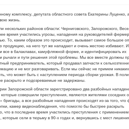
ому комплексу, депутата областного совета Екатерины Луценко, 
свою жизнь.
 нескольких районов области: Черниговского, Запорожского, Весе
днее время участились угрозы, нападения на руководителей ферме
тью. То, каким образом это происходит, вызывает самое большое о
 продукцию, на него тут же нападают и очень жестоко избивают. 
 они все в балаклавах, камуфляжной форме, и идентифицировать их
и рычаги и пути решения этой проблемы. Мы все вместе должны п
тный предприниматель, который продавал запчасти к сельхозтехни
имацию и не мог разговаривать. Если мы сейчас не примем никаких
ть, что может быть с наступлением периода сборки урожая. В пол
и не раскрыто и подозреваемые не задержаны.
рии Запорожской области зарегстрировано два разбойных нападен
и, которые совершили преступления, являются жителями соседних о
» бригады, а все разбойные нападения происходят из-за того, чт
опки, камер видеонаблюдения, что помогло бы быстрее раскрыть
о, что в последнее время участились преступления с применением
 которые сели в тюрьму в 90-х годах и, вернувшись с мест лишени