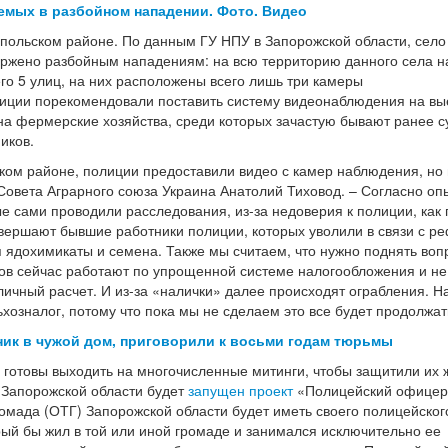
емых в разбойном нападении. Фото. Видео
польском районе. По данным ГУ НПУ в Запорожской области, село
ержено разбойным нападениям: на всю территорию данного села н
го 5 улиц, на них расположены всего лишь три камеры
иции порекомендовали поставить систему видеонаблюдения на вы
 на фермерские хозяйства, среди которых зачастую бывают ранее 
иков.
ком районе, полиции предоставили видео с камер наблюдения, но 
 Совета Аграрного союза Украина Анатолий Тиховод. – Согласно оп
е сами проводили расследования, из-за недоверия к полиции, как
вершают бывшие работники полиции, которых уволили в связи с р
я ядохимикаты и семена. Также мы считаем, что нужно поднять воп
ов сейчас работают по упрощенной системе налогообложения и не
ичный расчет. И из-за «налички» далее происходят ограбления. Н
озналог, потому что пока мы не сделаем это все будет продолжат
ник в чужой дом, приговорили к восьми годам тюрьмы
готовы выходить на многочисленные митинги, чтобы защитили их ж
в Запорожской области будет
запущен проект
«Полицейский офицер
мада (ОТГ) Запорожской области будет иметь своего полицейског
орый бы жил в той или иной громаде и занимался исключительно ее