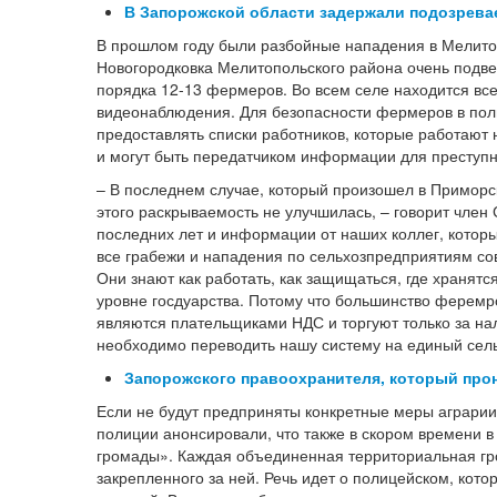
В Запорожской области задержали подозрева
В прошлом году были разбойные нападения в Мелито
Новогородковка Мелитопольского района очень подв
порядка 12-13 фермеров. Во всем селе находится все
видеонаблюдения. Для безопасности фермеров в пол
предоставлять списки работников, которые работают
и могут быть передатчиком информации для преступн
– В последнем случае, который произошел в Приморс
этого раскрываемость не улучшилась, – говорит член
последних лет и информации от наших коллег, которы
все грабежи и нападения по сельхозпредприятиям со
Они знают как работать, как защищаться, где хранятс
уровне госдуарства. Потому что большинство феремр
являются плательщиками НДС и торгуют только за нал
необходимо переводить нашу систему на единый сельх
Запорожского правоохранителя, который про
Если не будут предприняты конкретные меры аграрии 
полиции анонсировали, что также в скором времени 
громады». Каждая объединенная территориальная гро
закрепленного за ней. Речь идет о полицейском, кот