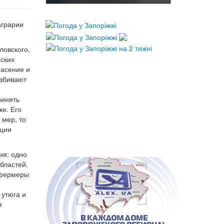
аграрии
ловского,
рских
пасение и
Избивают
ринять
ке. Его
 мер, то
иции
ия: одно
бластей.
о фермеры
 утюга и
я