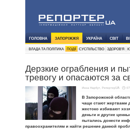
ГОЛОВНА
ЗАПОРІЖЖЯ
УКРАЇНА
СВІТ
В
ВЛАДА ТА ПОЛІТИКА
ПОДІЇ
СУСПІЛЬСТВО
ЗДОРОВ'Я
К
Дерзкие ограбления и п
тревогу и опасаются за 
Инна Нарбут, РепортерUA
07
В Запорожской области
чаще стают жертвами д
жестоко избивают хозя
деньги и другие ценны
пытались донести инф
правоохранителям и найти решение данной проб