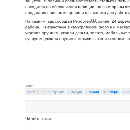
защитой. В полиции обещают создать столько штатны
находится на обеспечении полиции, но со стороны ж
предоставление помещения и оргтехники для работы,
Напомним, как сообщал РепортерUA ранее, 24 апрел
района. Неизвестные в камуфляжной форме и масках, 
угрожая оружием, украли деньги, золото, мобильные
супругам, украли оружие и скрылись в неизвестном н
Теги:
разбойное нападение
полиция
аграрии
фермеры
огр
Читайте также: