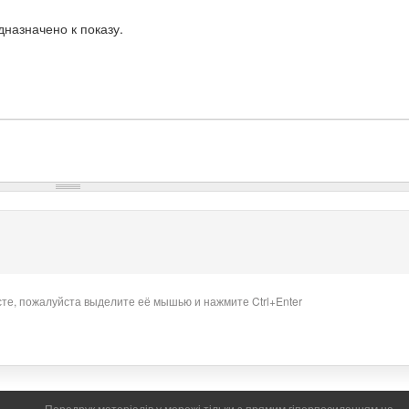
назначено к показу.
сте, пожалуйста выделите её мышью и нажмите Ctrl+Enter
Передрук матеріалів у мережі тільки з прямим гіперпосиланням на