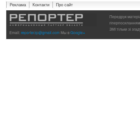
Реклама
Контакти
Про сайт
Передрук матеріа
гіперпосиланням 
ЗМІ тільки зі зг
Email:
reporterzp@gmail.com
Мы в
Google+