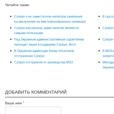
Читайте также:
Супрун и ее заместители написали заявления
В суд п
на увольнение на имя новоизбранного премьера
Супрун рассказала, какие напитки являются
Супрун:
самыми полезными
Под Окружным административным судом Киева
Супрун 
проходит акция в поддержку Супрун. Фото
В Окружном админсуде Киева объяснили
В МОЗ к
отстранение Супрун
запрета
Супрун отстранили от руководства МОЗ
Минздра
Украин
ДОБАВИТЬ КОММЕНТАРИЙ
Ваше имя
*