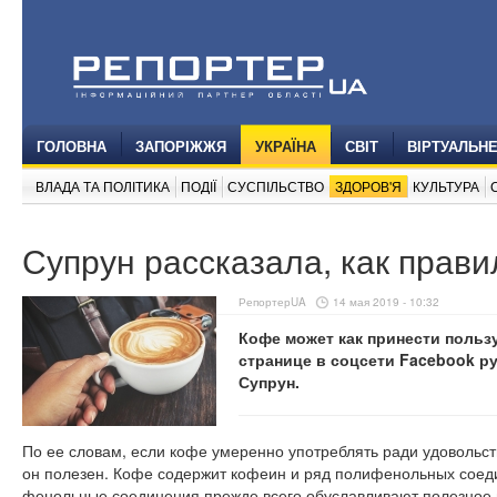
ГОЛОВНА
ЗАПОРІЖЖЯ
УКРАЇНА
СВІТ
ВІРТУАЛЬН
ВЛАДА ТА ПОЛІТИКА
ПОДІЇ
СУСПІЛЬСТВО
ЗДОРОВ'Я
КУЛЬТУРА
Супрун рассказала, как прави
РепортерUA
14 мая 2019 - 10:32
Кофе может как принести пользу
странице в соцсети Facebook р
Супрун.
По ее словам, если кофе умеренно употреблять ради удовольств
он полезен. Кофе содержит кофеин и ряд полифенольных сое
фенольные соединения прежде всего обуславливают полезное 