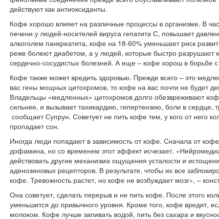
действуют как антиоксиданты.
Кофе хорошо влияет на различные процессы в организме. В час
печени у людей-носителей вируса гепатита С, повышает давле
алкоголем панкреатита, кофе на 18-60% уменьшает риск разви
реже болеют диабетом, а у людей, которые быстро разрушают к
сердечно-сосудистых болезней. А еще – кофе хорош в борьбе с
Кофе также может вредить здоровью. Прежде всего – это медл
вас гены мощных цитохромов, то кофе на вас почти не будет де
Владельцы «медленных» цитохромов долго обезвреживают кофе
сильнее, и вызывает тахикардию, гипертензию, боли в сердце, 
сообщает Супрун. Советует не пить кофе тем, у кого от него ко
пропадает сон.
Иногда люди попадают в зависимость от кофе. Сначала от коф
дофамина, но со временем этот эффект исчезает. «Нейромеди
действовать другие механизма ощущения усталости и истощения
аденозиновых рецепторов. В результате, чтобы их все заблокир
кофе. Тревожность растет, но кофе не возбуждает мозг», – кон
Она советует, сделать перерыв и не пить кофе. После этого ко
уменьшится до привычного уровня. Кроме того, кофе вредит, ес
молоком. Кофе лучше запивать водой, пить без сахара и вкусно