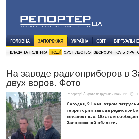
ГОЛОВНА
ЗАПОРІЖЖЯ
УКРАЇНА
СВІТ
ВІРТУАЛЬН
ВЛАДА ТА ПОЛІТИКА
ПОДІЇ
СУСПІЛЬСТВО
ЗДОРОВ'Я
КУЛЬТУРА
На заводе радиоприборов в 
двух воров. Фото
РепортерUA, фото патрульной полиции
21
Сегодня, 21 мая, утром патруль
территории завода радиоприбо
неизвестные. Об этом сообщает
Запорожской области.