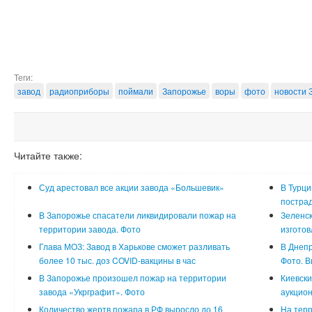
Теги:
завод
радиоприборы
поймали
Запорожье
воры
фото
новости 
Читайте также:
Суд арестовал все акции завода «Большевик»
В Турци
постра
В Запорожье спасатели ликвидировали пожар на
Зеленск
территории завода. Фото
изгото
Глава МОЗ: Завод в Харькове сможет разливать
В Днепр
более 10 тыс. доз COVID-вакцины в час
Фото. В
В Запорожье произошел пожар на территории
Киевски
завода «Укрграфит». Фото
аукцион
Количество жертв пожара в РФ выросло до 16
На терр