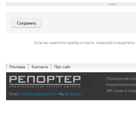
Если вы заметили ошибку в тексте, пожалуйста выделите 
Реклама
Контакти
Про сайт
Передрук матеріа
гіперпосиланням 
ЗМІ тільки зі зг
Email:
reporterzp@gmail.com
Мы в
Google+