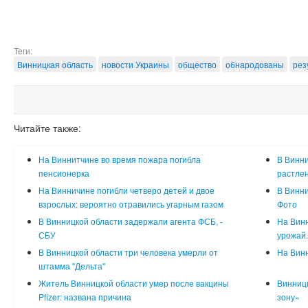
Теги:
Винницкая область
новости Украины
общество
обнародованы
рез
Читайте также:
На Виннитчине во время пожара погибла
В Винни
пенсионерка
растле
На Винничине погибли четверо детей и двое
В Винни
взрослых: вероятно отравились угарным газом
Фото
В Винницкой области задержали агента ФСБ, -
На Винн
СБУ
урожай.
В Винницкой области три человека умерли от
На Винн
штамма "Дельта"
Житель Винницкой области умер после вакцины
Винницк
Pfizer: названа причина
зону»