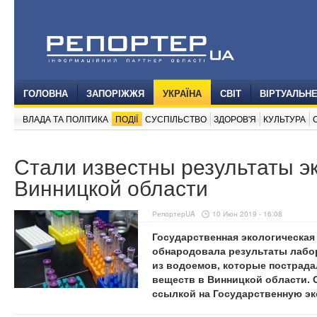
ГОЛОВНА
ЗАПОРІЖЖЯ
УКРАЇНА
СВІТ
ВІРТУАЛЬН
ВЛАДА ТА ПОЛІТИКА
ПОДІЇ
СУСПІЛЬСТВО
ЗДОРОВ'Я
КУЛЬТУРА
Стали известны результаты э
Винницкой области
РепортерUA
10 Июн 2019 - 16:08
Государственная экологическая
обнародовала результаты лабо
из водоемов, которые пострада
веществ в Винницкой области.
ссылкой на Государственную эк