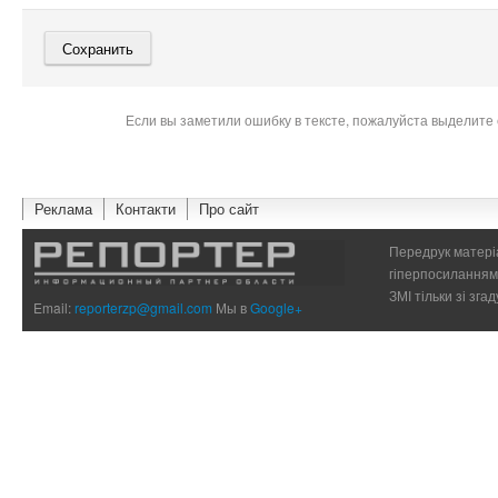
Если вы заметили ошибку в тексте, пожалуйста выделите 
Реклама
Контакти
Про сайт
Передрук матеріа
гіперпосиланням 
ЗМІ тільки зі зг
Email:
reporterzp@gmail.com
Мы в
Google+