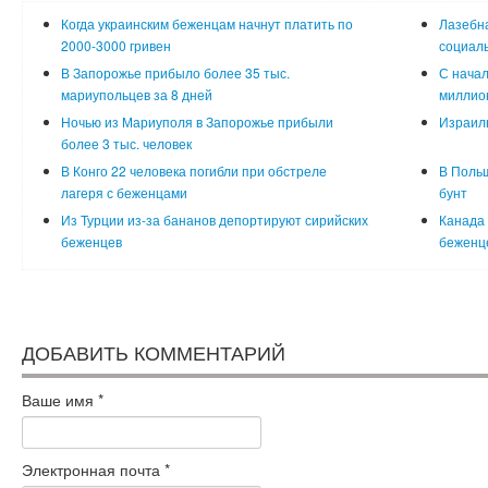
Когда украинским беженцам начнут платить по
Лазебна
2000-3000 гривен
социал
В Запорожье прибыло более 35 тыс.
С начал
мариупольцев за 8 дней
миллион
Ночью из Мариуполя в Запорожье прибыли
Израиль
более 3 тыс. человек
В Конго 22 человека погибли при обстреле
В Поль
лагеря с беженцами
бунт
Из Турции из-за бананов депортируют сирийских
Канада 
беженцев
беженц
ДОБАВИТЬ КОММЕНТАРИЙ
Ваше имя
*
Электронная почта
*