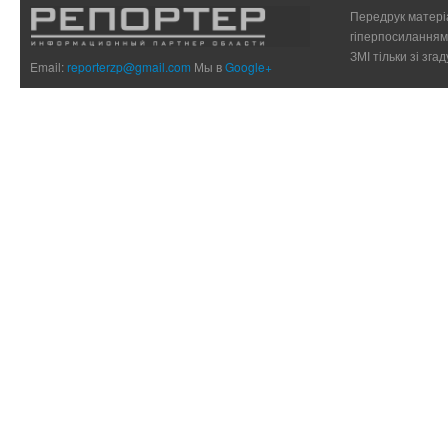
Передрук матеріа
гіперпосиланням 
ЗМІ тільки зі зг
Email:
reporterzp@gmail.com
Мы в
Google+