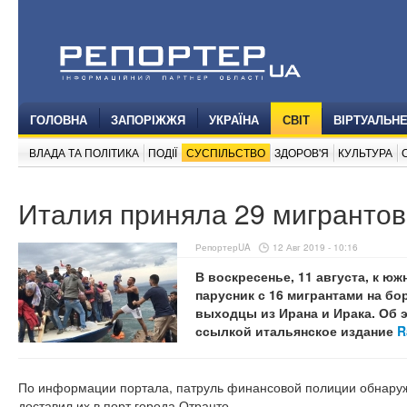
ГОЛОВНА
ЗАПОРІЖЖЯ
УКРАЇНА
СВІТ
ВІРТУАЛЬН
ВЛАДА ТА ПОЛІТИКА
ПОДІЇ
СУСПІЛЬСТВО
ЗДОРОВ'Я
КУЛЬТУРА
Италия приняла 29 мигрантов
РепортерUA
12 Авг 2019 - 10:16
В воскресенье, 11 августа, к 
парусник с 16 мигрантами на бо
выходцы из Ирана и Ирака. Об
ссылкой итальянское издание
R
По информации портала, патруль финансовой полиции обнаруж
доставил их в порт города Отранто.