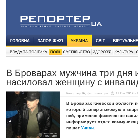
ГОЛОВНА
ЗАПОРІЖЖЯ
УКРАЇНА
СВІТ
ВІРТУАЛЬН
ВЛАДА ТА ПОЛІТИКА
ПОДІЇ
СУСПІЛЬСТВО
ЗДОРОВ'Я
КУЛЬТУРА
В Броварах мужчина три дня 
насиловал женщину с инвали
РепортерUA, фото полиции
11 Окт 2019 - 
В Броварах Киевской области п
который запер знакомую в кварт
ней, применяя физическое насил
информирует отдел коммуникац
пишет
Униан
.