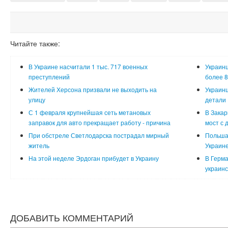
Читайте также:
В Украине насчитали 1 тыс. 717 военных
Украинц
преступлений
более 8
Жителей Херсона призвали не выходить на
Украинц
улицу
детали
С 1 февраля крупнейшая сеть метановых
В Закар
заправок для авто прекращает работу - причина
мост с 
При обстреле Светлодарска пострадал мирный
Польша
житель
Украин
На этой неделе Эрдоган прибудет в Украину
В Герма
украинс
ДОБАВИТЬ КОММЕНТАРИЙ