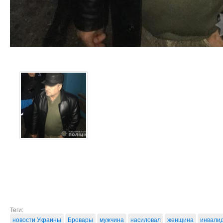
Теги:
новости Украины
Бровары
мужчина
насиловал
женщина
инвали