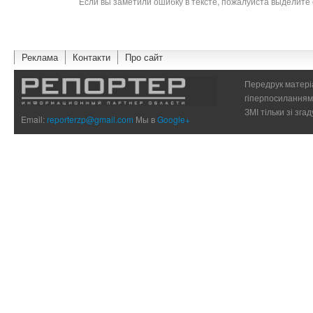
Если вы заметили ошибку в тексте, пожалуйста выделите 
Реклама
Контакти
Про сайт
Передрук матеріа
гіперпосиланням 
ЗМІ тільки зі зг
Email:
reporterzp@gmail.com
Мы в
Google+