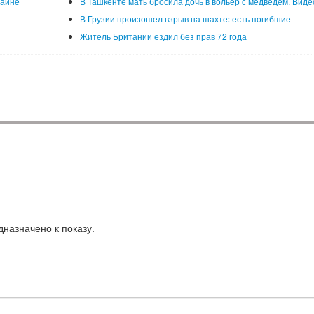
раине
В Ташкенте мать бросила дочь в вольер с медведем. Виде
В Грузии произошел взрыв на шахте: есть погибшие
Житель Британии ездил без прав 72 года
назначено к показу.