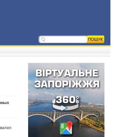
нных
хватил