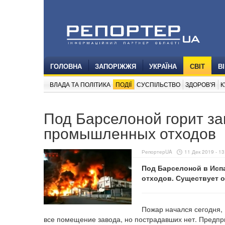
ГОЛОВНА
ЗАПОРІЖЖЯ
УКРАЇНА
СВІТ
В
ВЛАДА ТА ПОЛІТИКА
ПОДІЇ
СУСПІЛЬСТВО
ЗДОРОВ'Я
К
Под Барселоной горит за
промышленных отходов
РепортерUA
11 Дек 2019 - 13
Под Барселоной в Исп
отходов. Существует 
Пожар начался сегодня, 
все помещение завода, но пострадавших нет. Предпр