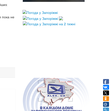
йших
я пока не