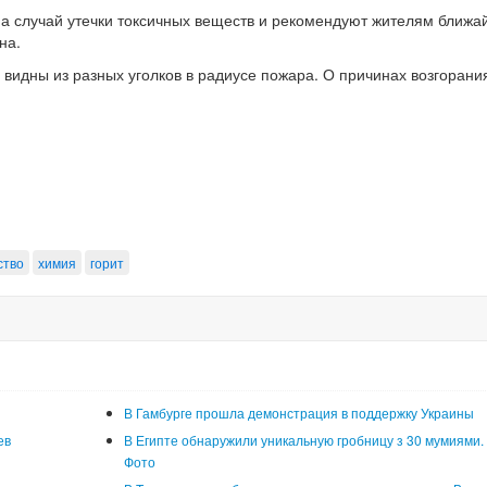
а случай утечки токсичных веществ и рекомендуют жителям ближа
на.
 видны из разных уголков в радиусе пожара. О причинах возгорани
ство
химия
горит
В Гамбурге прошла демонстрация в поддержку Украины
ев
В Египте обнаружили уникальную гробницу з 30 мумиями.
Фото