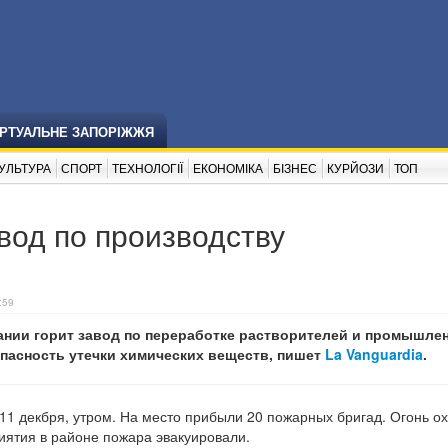
ІРТУАЛЬНЕ ЗАПОРІЖЖЯ
УЛЬТУРА
СПОРТ
ТЕХНОЛОГІЇ
ЕКОНОМІКА
БІЗНЕС
КУРЙОЗИ
ТОП
вод по производству
:59
ании горит завод по переработке растворителей и промышле
опасность утечки химических веществ, пишет
La Vanguardia
.
11 декбря, утром. На место прибыли 20 пожарных бригад. Огонь о
иятия в районе пожара эвакуировали.