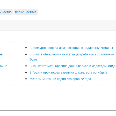
бщество
происшествие
В Гамбурге прошла демонстрация в поддержку Украины
ев
В Египте обнаружили уникальную гробницу з 30 мумиями.
Фото
раине
В Ташкенте мать бросила дочь в вольер с медведем. Виде
В Грузии произошел взрыв на шахте: есть погибшие
Житель Британии ездил без прав 72 года