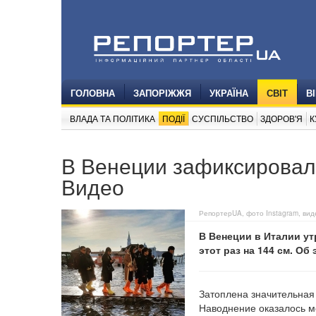
ГОЛОВНА
ЗАПОРІЖЖЯ
УКРАЇНА
СВІТ
В
ВЛАДА ТА ПОЛІТИКА
ПОДІЇ
СУСПІЛЬСТВО
ЗДОРОВ'Я
К
В Венеции зафиксировал
Видео
РепортерUA, фото Instagram, вид
В Венеции в Италии ут
этот раз на 144 см. О
Затоплена значительная 
Наводнение оказалось м