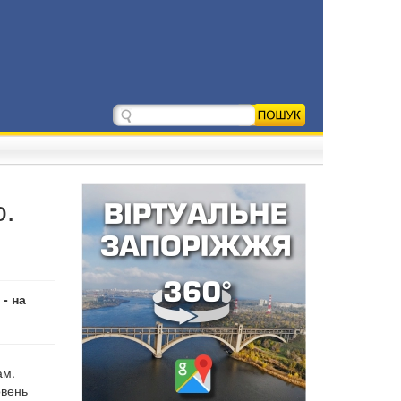
о.
- на
ам.
овень