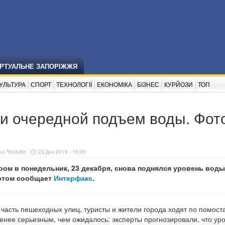
ІРТУАЛЬНЕ ЗАПОРІЖЖЯ
УЛЬТУРА
СПОРТ
ТЕХНОЛОГІЇ
ЕКОНОМІКА
БІЗНЕС
КУРЙОЗИ
ТОП
и очередной подъем воды. Фот
ео Youtube
23 Дек 2019 - 16:05
ром в понедельник, 23 декабря, снова поднялся уровень воды 
б этом сообщает
Интерфакс
.
часть пешеходных улиц, туристы и жители города ходят по помост
енее серьезным, чем ожидалось: эксперты прогнозировали, что ур