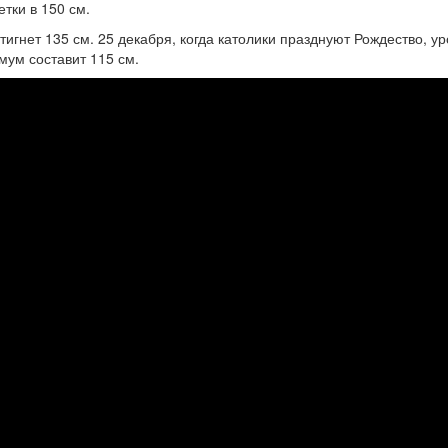
тки в 150 см.
тигнет 135 см. 25 декабря, когда католики празднуют Рождество, у
мум составит 115 см.