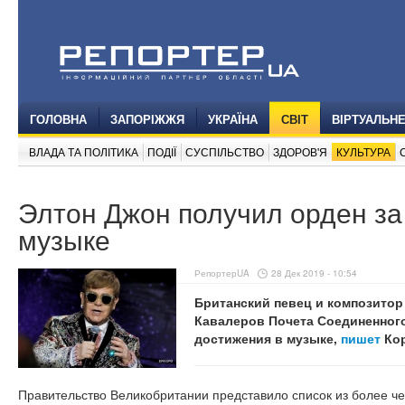
ГОЛОВНА
ЗАПОРІЖЖЯ
УКРАЇНА
СВІТ
ВІРТУАЛЬН
ВЛАДА ТА ПОЛІТИКА
ПОДІЇ
СУСПІЛЬСТВО
ЗДОРОВ'Я
КУЛЬТУРА
Элтон Джон получил орден за
музыке
РепортерUA
28 Дек 2019 - 10:54
Британский певец и композитор
Кавалеров Почета Соединенног
достижения в музыке,
пишет
Кор
Правительство Великобритании представило список из более ч