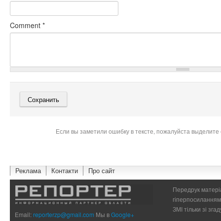
Comment
*
Если вы заметили ошибку в тексте, пожалуйста выделите 
Реклама
Контакти
Про сайт
Передрук матеріа
гіперпосиланням 
ЗМІ тільки зі зг
Email:
reporterzp@gmail.com
Мы в
Google+