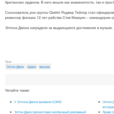
британских орденов. В него вошли как знаменитости, так и прос
Сооснователь рок-группы Queen Роджер Тейлор стал офицером
режиссер фильма 12 лет рабства Стив Маккуин – командором о
Элтона Джона наградили за выдающиеся достижения в музыке. В
Теги:
Элтон Джон
орден
музыка
Читайте также:
У Элтона Джона выявили COVID
Элтон 
которую
Элтон Джон презентовал необычный рекламный
Трамп 