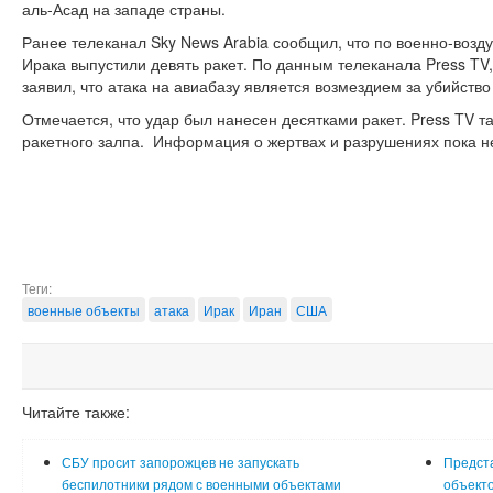
аль-Асад на западе страны.
Ранее телеканал Sky News Arabia сообщил, что по военно-возд
Ирака выпустили девять ракет. По данным телеканала Press TV
заявил, что атака на авиабазу является возмездием за убийств
Отмечается, что удар был нанесен десятками ракет. Press TV 
ракетного залпа. Информация о жертвах и разрушениях пока н
Теги:
военные объекты
атака
Ирак
Иран
США
Читайте также:
СБУ просит запорожцев не запускать
Предста
беспилотники рядом с военными объектами
объекто