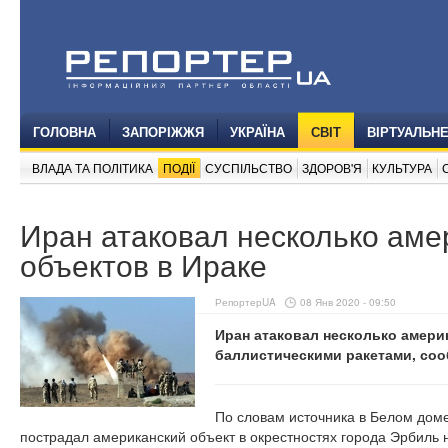
ГОЛОВНА
ЗАПОРІЖЖЯ
УКРАЇНА
СВІТ
ВІРТУАЛЬН
ВЛАДА ТА ПОЛІТИКА
ПОДІЇ
СУСПІЛЬСТВО
ЗДОРОВ'Я
КУЛЬТУРА
Иран атаковал несколько аме
объектов в Ираке
РепортерUA
08 Янв 2020 - 09:50
Иран атаковал несколько амери
баллистическими ракетами, со
По словам источника в Белом доме
пострадал американский объект в окрестностях города Эрбиль н