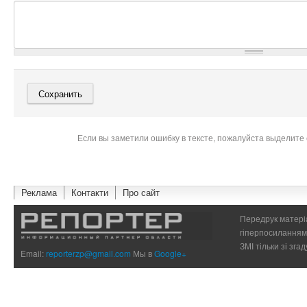
Если вы заметили ошибку в тексте, пожалуйста выделите 
Реклама
Контакти
Про сайт
Передрук матеріа
гіперпосиланням 
ЗМІ тільки зі зг
Email:
reporterzp@gmail.com
Мы в
Google+