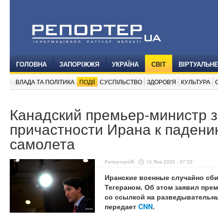
ГОЛОВНА
ЗАПОРІЖЖЯ
УКРАЇНА
СВІТ
ВІРТУАЛЬН
ВЛАДА ТА ПОЛІТИКА
ПОДІЇ
СУСПІЛЬСТВО
ЗДОРОВ'Я
КУЛЬТУРА
Канадский премьер-министр з
причастности Ирана к падени
самолета
РепортерUA
10 Янв 2020 - 07:32
Иранские военные случайно сби
Тегераном. Об этом заявил пре
со ссылкой на разведывательны
передает
CNN
.