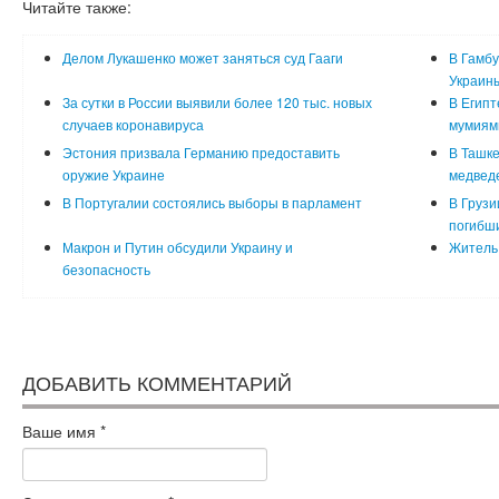
Читайте также:
Делом Лукашенко может заняться суд Гааги
В Гамбу
Украин
За сутки в России выявили более 120 тыс. новых
В Египт
случаев коронавируса
мумиям
Эстония призвала Германию предоставить
В Ташке
оружие Украине
медвед
В Португалии состоялись выборы в парламент
В Грузи
погибш
Макрон и Путин обсудили Украину и
Житель 
безопасность
ДОБАВИТЬ КОММЕНТАРИЙ
Ваше имя
*