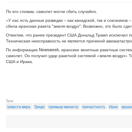
По его словам, самолет могли сбить случайно.
«У нас есть данные разведки – как канадской, так и союзников –
сбила иранская ракета "земля-воздух". Возможно, это было сд
Отметим, что ранее президент США Дональд Трамп исключил т
Техническая неисправность не является причиной авиакатастр
По информации Newsweek, иранские зенитные ракетные систем
самолет. Он получил удар ракетной системой «земля-воздух» Т
США и Ирака.
Теги:
новости мира
Трюдо
премьер-министр
причастность
Иран
круше