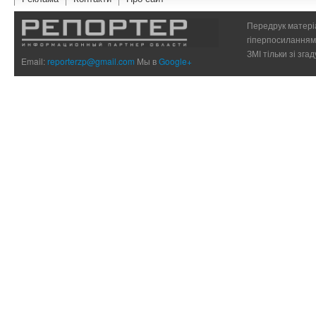
Передрук матеріа
гіперпосиланням 
ЗМІ тільки зі зг
Email:
reporterzp@gmail.com
Мы в
Google+