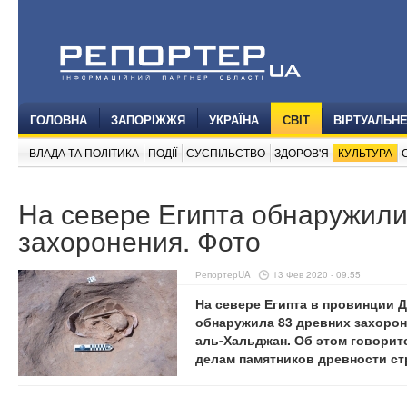
ГОЛОВНА
ЗАПОРІЖЖЯ
УКРАЇНА
СВІТ
ВІРТУАЛЬН
ВЛАДА ТА ПОЛІТИКА
ПОДІЇ
СУСПІЛЬСТВО
ЗДОРОВ'Я
КУЛЬТУРА
На севере Египта обнаружили
захоронения. Фото
РепортерUA
13 Фев 2020 - 09:55
На севере Египта в провинции 
обнаружила 83 древних захорон
аль-Хальджан. Об этом говорит
делам памятников древности ст