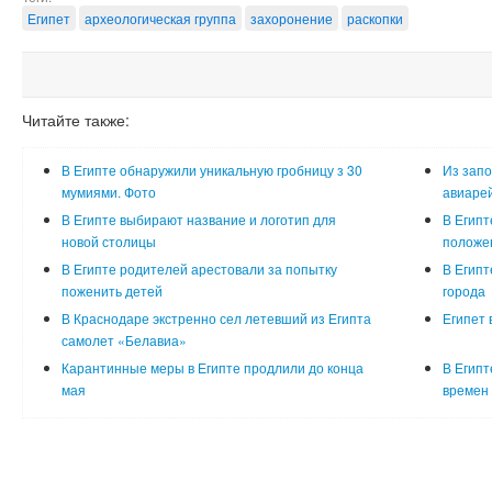
Египет
археологическая группа
захоронение
раскопки
Читайте также:
В Египте обнаружили уникальную гробницу з 30
Из запо
мумиями. Фото
авиаре
В Египте выбирают название и логотип для
В Египт
новой столицы
положе
В Египте родителей арестовали за попытку
В Египт
поженить детей
города
В Краснодаре экстренно сел летевший из Египта
Египет 
самолет «Белавиа»
Карантинные меры в Египте продлили до конца
В Египт
мая
времен 