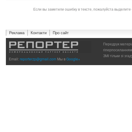
Если вы заметили ошибку в тексте, пожалуйста выделите 
Реклама
Контакти
Про сайт
Передрук матеріа
гіперпосиланням 
ЗМІ тільки зі зг
Email:
reporterzp@gmail.com
Мы в
Google+